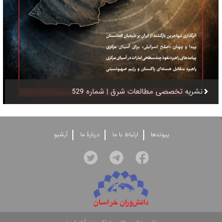
نشریه تخصصی مطالعات شرق | شماره 529
'
پيوندها
ارتباط با ما
دربارۀ ما
آرشيو