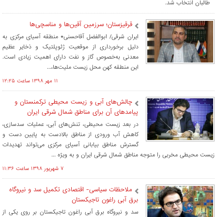
طالبان انتخاب شد.
قرقیزستان؛ سرزمین آقین­‌ها و مناسچی­‌ها
ایران شرقی/ ابوالفضل آقاحسنی* منطقه آسیای مرکزی به
دلیل برخورداری از موقعیت ژئوپلتیک و ذخایر عظیم
معدنی به­‌خصوص گاز و نفت دارای اهمیت زیادی است.
این منطقه کهن محل زیست ملیت­‌ها،...
۱۱ مهر ۱۳۹۸ ساعت ۱۲:۲۵
چالش‌های آبی و زیست محیطی ترکمنستان و
پیامدهای آن برای مناطق شمال شرقی ایران
در بعد زیست محیطی، تنش­‌های آبی، عملیات سدسازی،
کاهش آب ورودی از مناطق بالادست به پایین دست و
گسترش مناطق بیابانی آسیای مرکزی می­‌تواند تهدیدات
زیست محیطی مخربی را متوجه مناطق شمال شرقی ایران و به ویژه ...
۷ شهريور ۱۳۹۸ ساعت ۱۱:۳۶
ملاحظات سیاسی- اقتصادی تکمیل سد و نیروگاه
برق آبی راغون تاجیکستان
سد و نیروگاه برق آبی راغون تاجیکستان بر روی یکی از