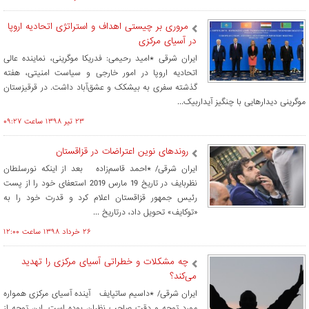
مروری بر چیستی اهداف و استراتژی اتحادیه اروپا
در آسیای مرکزی
ایران شرقی *امید رحیمی: فدریکا موگرینی، نماینده عالی
اتحادیه اروپا در امور خارجی و سیاست امنیتی، هفته
گذشته سفری به بیشکک و عشق‌آباد داشت. در قرقیزستان
موگرینی دیدارهایی با چنگیز آیداربیک‌...
۲۳ تير ۱۳۹۸ ساعت ۰۹:۲۷
روندهای نوین اعتراضات در قزاقستان
ایران شرقی/ *احمد قاسم‌زاده بعد از اینکه نورسلطان
نظربایف در تاریخ 19 مارس 2019 استعفای خود را از پست
رئیس جمهور قزاقستان اعلام کرد و قدرت خود را به
«توکایف» تحویل داد، درتاریخ ...
۲۶ خرداد ۱۳۹۸ ساعت ۱۲:۰۰
چه مشکلات و خطراتی آسیای مرکزی را تهدید
می‌کند؟
ایران شرقی/ *داسیم ساتپایف آینده آسیای مرکزی همواره
مورد توجه و دقت صاحب نظران بوده است. این توجه از