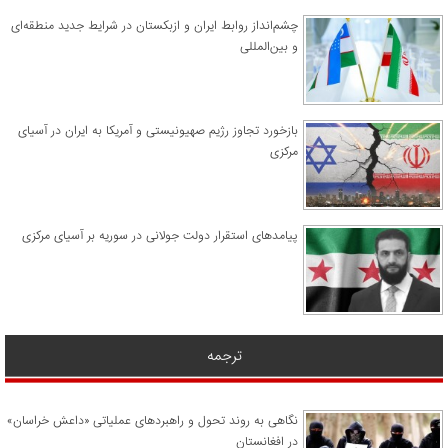
چشم‌انداز روابط ایران و ازبکستان در شرایط جدید منطقه‌ای
و بین‌المللی
​بازخورد تجاوز رژیم صهیونیستی و آمریکا به ایران در آسیای
مرکزی
پیامدهای استقرار دولت جولانی در سوریه بر آسیای مرکزی
ترجمه
نگاهی به روند تحول و راهبردهای عملیاتی «داعش خراسان»
در افغانستان