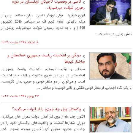
تاملی بر وضعیت تاجیکانِ ازبکستان در دوره
رهبری شوکت میرضیایف
ایران شرقی/ *ولی کوزه‌گر کالجی بیان مسئله: پس از
مرگ ناگهانی اسلام کریم اف در سپتامبر 2016 (شهریور
1395) و با به قدرت رسیدن شوکت میرضیایف، روندی از
تنش زدایی در مناسبات ...
۱۸ اسفند ۱۳۹۷ ساعت ۱۲:۲۹
درنگی بر انتخابات ریاست جمهوری افغانستان و
ساختار تیم‌ها
ساختار و ترکیب تیم‌های انتخابات ریاست جمهوری
افغانستان در این دور قدری متفاوت و البته حائز اهمیت
است و می‌توان از دو منظر قومی و حزبی بدان نگریست.
با یک نگاه اجمالی، از منظر قومی نقش و تاثیر قومیت و ساختار ...
۲۳ بهمن ۱۳۹۷ ساعت ۱۰:۴۶
پاکستان پول چه چیزی را از اعراب می‌گیرد؟
اکنون چند ماه از روی کار آمدن دولت عمران خان می‌گذرد.
دوران شعارها گذشت و واقعیت‌های پاکستان خود را در
چشمان «خان» نمایان کرد. کسری بودجه شدید، افت