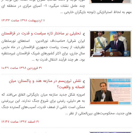
چند عامل نشات میگیرد: 1- آسیای مرکزی در منطقه ای
مهم به لحاظ استراتژیکی (توجه بازیگران خارجی ...
۱۱ ارديبهشت ۱۳۹۸ ساعت ۱۳:۳۳
تحلیلی بر ساختار تازه سیاست و قدرت در قزاقستان
ایران شرقی/ *مامبت‌اف نورالدین: استعفای نورسلطان
نظربایف از پست ریاست جمهوری قزاقستان در ماه مارس
سال جاری، برای اکثر کشورهای شریک قزاقستان غیرمنتظره
بود. هر چند فرآیند انتقال قدرت به ...
۳۱ فروردين ۱۳۹۸ ساعت ۱۰:۴۹
نقش تروریسم در منازعه هند و پاکستان: میان
افسانه و واقعیت؟
امروزه شکل جدید منازعه میان بازیگرانی اتفاق می­‌افتد که
به هر دلیلی، رغبتی برای شروع جنگ ندارند. این بی‌رغبتی
ممکن است ناشی از ضعف قدرت، آسیب­‌های گسترده جنگ­‌
های جدید، محکومیت­‌های بین­‌المللی از نظر ...
۱۹ اسفند ۱۳۹۷ ساعت ۱۲:۴۷