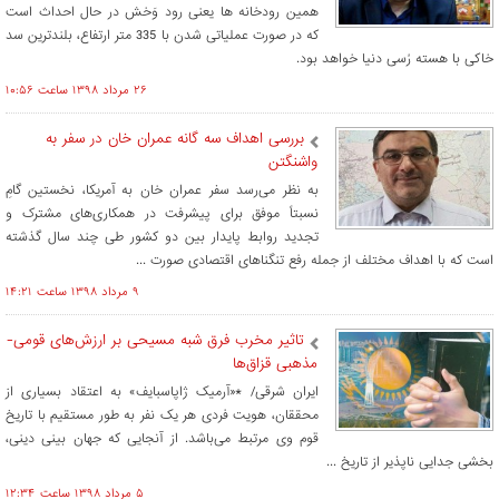
همین رودخانه ها یعنی رود وَخش در حال احداث است
که در صورت عملیاتی شدن با 335 متر ارتفاع، بلندترین سد
خاکی با هسته رُسی دنیا خواهد بود.
۲۶ مرداد ۱۳۹۸ ساعت ۱۰:۵۶
بررسی اهداف سه گانه عمران خان در سفر به
واشنگتن
به نظر می‌رسد سفر عمران خان به آمریکا، نخستین گامِ
نسبتاً موفق برای پیشرفت در همکاری‌های مشترک و
تجدید روابط پایدار بین دو کشور طی چند سال گذشته
است که با اهداف مختلف از جمله رفع تنگناهای اقتصادی صورت ...
۹ مرداد ۱۳۹۸ ساعت ۱۴:۲۱
تاثیر مخرب فرق شبه مسیحی بر ارزش‌های قومی-
مذهبی قزاق‌ها
ایران شرقی/ *«آرمیک ژاپاسبایف» به اعتقاد بسیاری از
محققان، هویت فردی هر یک نفر به طور مستقیم با تاریخ
قوم وی مرتبط می‌باشد. از آنجایی که جهان بینی دینی،
بخشی جدایی ناپذیر از تاریخ ...
۵ مرداد ۱۳۹۸ ساعت ۱۲:۳۴