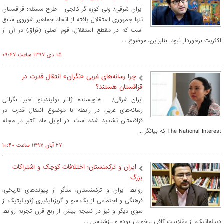
ایران شرقی/ ولی کوزه گر کالجی طرح مسئله: قزاقستان
تنها جمهوری استقلال یافته از اتحاد جماهیر شوروی سابق
است که در مقطع استقلال، قوم اصلی (قزاق) در آن از
اکثریت برخوردار نبود. بنابراین، موضوع ...
۱۵ دی ۱۳۹۷ ساعت ۰۹:۴۷
چرا رسانه‌های غربی «نگران» انتقال قدرت در
قزاقستان هستند؟
ایران شرقی/ *نویسنده: ژانار تولیندینوا اخیرا نگرانی
رسانه‌های غربی در رابطه با موضوع انتقال قدرت در
قزاقستان تشدید شده است. در اوایل ماه اکتبر در مجله
The National Interest که بیانگر ...
۲۷ آبان ۱۳۹۷ ساعت ۱۰:۴۰
ایران و ترکمنستان؛ اختلافات کوچک و اشتراکات
بزرگ
روابط ایران و ترکمنستان، متأثر از پیوندهای تاریخی،
فرهنگی و اجتماعی از یک سو و گریزناپذیری ژئوپلیتیک از
سوی دیگر و نیز در نتیجه بیش از ربع قرن تجربه روابط
دیپلماتیک، از عقلانیت کافی برخوردار بوده و بازشناسی ...