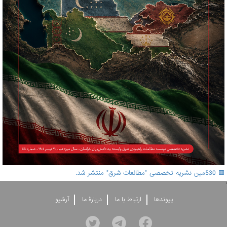
🟥 530مین نشریه تخصصی "مطالعات شرق" منتشر شد.
'
پيوندها
ارتباط با ما
دربارۀ ما
آرشيو