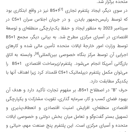
متحده برگزار شد.
[7]
در سوی دیگر، ایجاد پلتفرم تجاری
B5+1 نیز در واقع ابتکاری بود
که توسط رئیس‌جمهور بایدن و در جریان اجلاس سران C5+1 در
سپتامبر 2023 به منظور ایجاد و حفظ یک‌پارچگی منطقه‌ای و توسعۀ
اقتصادی در آسیای مرکزی مطرح شد. به بیانی دیگر، مجمع B5+1
توسط وزارت امور خارجۀ ایالات متحده تأمین مالی شده و کارهای
[8]
اجرایی آن توسط مرکز بنگاه خصوصی بین‌المللی
، وابسته به اتاق
بازرگانی آمریکا انجام می‌شود. پلتفرم/زیرساخت اقتصادی B5+1 را
می‌توان مکمل پلتفرم دیپلماتیک C5+1 قلمداد کرد زیرا اهداف آنها با
یکدیگر مطابقت دارد.
حرف "B" در اصطلاح B5+1، بر مفهوم تجارت تأکید دارد و هدف آن
بهبود فضای کسب و کار، سرمایه گذاری، تقویت مشارکت و یکپارچگی
اقتصادی منطقه‌ای، افزایش امنیت اقتصادی و انعطاف‌پذیری و
تسهیل بستر گفت‌وگو و تعامل میان بخش دولتی و خصوصی ایالات
متحده و آسیای مرکزی است. این پلتفرم پنج صنعت مهم، حیاتی و