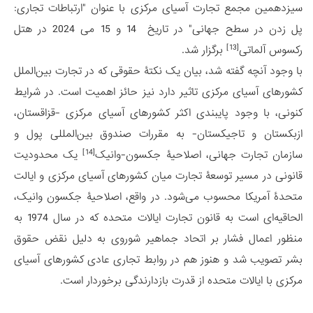
سیزدهمین مجمع تجارت آسیای مرکزی با عنوان "ارتباطات تجاری:
پل زدن در سطح جهانی" در تاریخ 14 و 15 می 2024 در هتل
[13]
رکسوس آلماتی
برگزار شد.
با وجود آنچه گفته شد، بیان یک نکتۀ حقوقی که در تجارت بین‌الملل
کشورهای آسیای مرکزی تاثیر دارد نیز حائز اهمیت است. در شرایط
کنونی، با وجود پایبندی اکثر کشورهای آسیای مرکزی -قزاقستان،
ازبکستان و تاجیکستان- به مقررات صندوق بین‌المللی پول و
[14]
سازمان تجارت جهانی، اصلاحیۀ جکسون-وانیک
یک محدودیت
قانونی در مسیر توسعۀ تجارت میان کشورهای آسیای مرکزی و ایالت
متحدۀ آمریکا محسوب می‌شود. در واقع، اصلاحیۀ جکسون وانیک،
الحاقیه‌ای است به قانون تجارت ایالات متحده که در سال 1974 به
منظور اعمال فشار بر اتحاد جماهیر شوروی به دلیل نقض حقوق
بشر تصویب شد و هنوز هم در روابط تجاری عادی کشورهای آسیای
مرکزی با ایالات متحده از قدرت بازدارندگی برخوردار است.