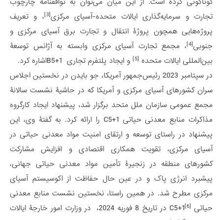
گوناگونی کرده است. از این میان می‌توان به توافقنامۀ چارچوب
[3]
تجارت و سرمایه‌گذاری ایالات متحده-آسیای مرکزی
، و تعریف
پروژه‌هایی همچون پروژۀ انتقال و تجارت برق آسیای مرکزی و
[4]
جنوبی
، مجمع تجارت آسیای مرکزی وابسته به آژانس توسعۀ
[5]
بین‌المللی ایالات متحده
و ایجاد پلتفرم تجاری B5+1اشاره کرد.
در سپتامبر 2023 رئیس‌جمهور آمریکا، جو بایدن در نخستین اجلاس
سران کشورهای آسیای مرکزی و آمریکا که در حاشیۀ نشست سالانۀ
مجمع عمومی سازمان ملل متحد برگزار شد، پیشنهاد ایجاد کارگروه
مذاکرات منابع معدنی حیاتی C5+1 را ارائه کرد. به گفتۀ وی، این
پیشنهاد در راستای توسعه و ارتقای امنیت مواد معدنی حیاتی در
آسیای مرکزی، تقویت همکاری اقتصادی و افزایش مشارکت
کشورهای منطقه در زنجیرۀ تأمین مواد معدنی حیاتی جهانی،
پیشبرد انرژی پاک و در عین حال حفاظت از اکوسیستم آسیای
مرکزی مطرح شد. در همین راستا، نخستین نشست منابع معدنی
[6]
حیاتی
C5+1 در تاریخ 8 فوریه 2024، در وزارت امور خارجۀ ایالات