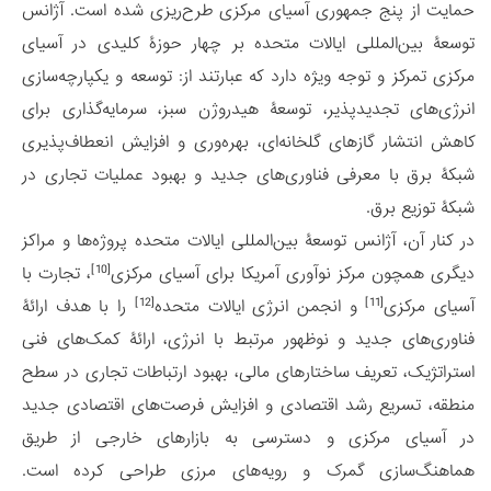
حمایت از پنج جمهوری آسیای مرکزی طرح‌ریزی شده است. آژانس
توسعۀ بین‌المللی ایالات متحده بر چهار حوزۀ کلیدی در آسیای
مرکزی تمرکز و توجه ویژه دارد که عبارتند از: توسعه و یکپارچه‌سازی
انرژی‌های تجدیدپذیر، توسعۀ هیدروژن سبز، سرمایه‌گذاری برای
کاهش انتشار گازهای گلخانه‌ای، بهره‌وری و افزایش انعطاف‌پذیری
شبکۀ برق با معرفی فناوری‌های جدید و بهبود عملیات تجاری در
شبکۀ توزیع برق.
در کنار آن، آژانس توسعۀ بین‌المللی ایالات متحده پروژه‌ها و مراکز
[10]
دیگری همچون مرکز نوآوری آمریکا برای آسیای مرکزی
، تجارت با
[12]
[11]
آسیای مرکزی
و انجمن انرژی ایالات متحده
را با هدف ارائۀ
فناوری‌های جدید و نوظهور مرتبط با انرژی، ارائۀ کمک‌های فنی
استراتژیک، تعریف ساختارهای مالی، بهبود ارتباطات تجاری در سطح
منطقه، تسریع رشد اقتصادی و افزایش فرصت‌های اقتصادی جدید
در آسیای مرکزی و دسترسی به بازارهای خارجی از طریق
هماهنگ‌سازی گمرک و رویه‌های مرزی طراحی کرده است.