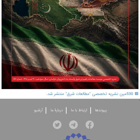
🟥 530مین نشریه تخصصی "مطالعات شرق" منتشر شد.
'
پيوندها
ارتباط با ما
دربارۀ ما
آرشيو