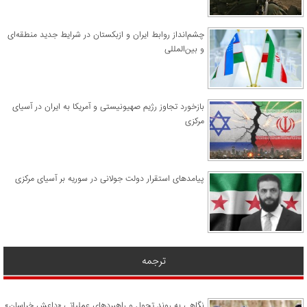
چشم‌انداز روابط ایران و ازبکستان در شرایط جدید منطقه‌ای
و بین‌المللی
​بازخورد تجاوز رژیم صهیونیستی و آمریکا به ایران در آسیای
مرکزی
پیامدهای استقرار دولت جولانی در سوریه بر آسیای مرکزی
ترجمه
نگاهی به روند تحول و راهبردهای عملیاتی «داعش خراسان»