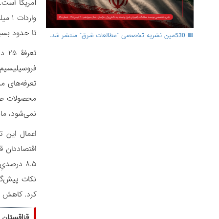
واردا
تا حدود بس
🟥 530مین نشریه تخصصی "مطالعات شرق" منتشر شد.
فروسیلیسیم 
تعرفه‌های م
محصولات صاد
نمی‌شود، مان
اعمال این ت
کرد. کاهش حت