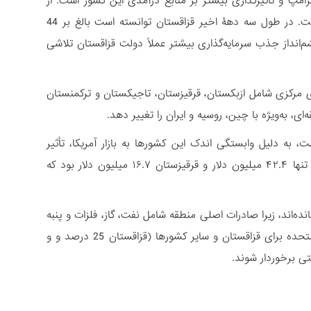
اهمۀ قزاقستان از توسعۀ دایرۀ اثرگذاری تعرفه‌های 25 درصدی ترامپ و تأثیرگذاری بیشتر بر منابع درآمدی این کشور است. از
سوی دیگر، نگاه ویژه‌تر قزاقستان به چشم‌انداز جذب سرمایه‌گذاری بیشتر از آمریکاست. در طول سه دهۀ اخیر قزاقستان توانسته است بالغ بر 44
م‌انداز جذب سرمایه‌گذاری بیشتر عملاً دولت قزاقستان تلاشی
ی مرکزی شامل ازبکستان، قرقیزستان، تاجیکستان و ترکمنستان
ی، به‌ویژه با چین، روسیه و ایران را تغییر دهد.
ا اعمال شده است، به دلیل وابستگی اندک این کشورها به بازار آمریکا، تأثیر
مستقیم اقتصادی کمی دارند. برای مثال، صادرات ازبکستان به آمریکا در سال ۲۰۲۴ تنها ۴۲.۴ میلیون دلار و قرقیزستان ۱۶.۷ میلیون دلار بود که
نده‌اند، زیرا صادرات اصلی منطقه شامل نفت، گاز، فلزات و پنبه
از تعرفه معاف هستند. با این حال به دلیل تفاوت سطح تعرفۀ اعمالی توسط ایالات متحده برای قزاقستان و سایر کشورها (قزاقستان 25 درصد و و