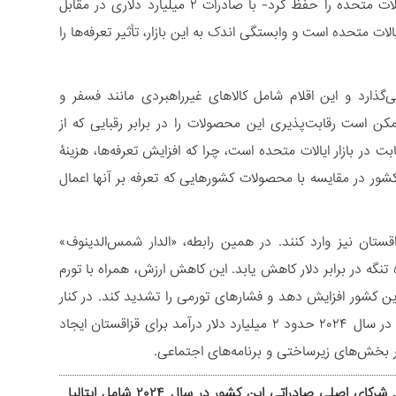
آمریکا است. قزاقستان برای دهمین سال متوالی در سال ۲۰۲۴ نیز مازاد تجاری با ایالات متحده را حفظ کرد- با صادرات ۲ میلیارد دلاری در مقابل
 ایالات متحده است و وابستگی اندک به این بازار، تأثیر تعرفه‌ها را
متحده تأثیر می‌گذارد و این اقلام شامل کالاهای غیرراهبردی مانند فسفر و
کن است رقابت‌پذیری این محصولات را در برابر رقبایی که از
ر بازار ایالات متحده است، چرا که افزایش تعرفه‌ها، هزینۀ
ر در مقایسه با محصولات کشورهایی که تعرفه بر آنها اعمال
قستان نیز وارد کنند. در همین رابطه، «الدار شمس‌الدینوف»
اقتصاددان قزاق پیش‌بینی کرده است که ارزش تنگه طی ۱ تا ۳ ماه آینده به ۵۰۰ تا ۵۲۰ تنگه در برابر دلار کاهش یابد. این کاهش ارزش، همراه با تورم
های زندگی را برای مردم این کشور افزایش دهد و فشارهای تورمی را تشدید کند. در کنار
نکات پیش‌گفته در خصوص تأثیرهای اقتصادی تعرفۀ اعمالی، صادرات به ایالات متحده در سال ۲۰۲۴ حدود ۲ میلیارد دلار درآمد برای قزاقستان ایجاد
در بخش‌های زیرساختی و برنامه‌های اجتماعی.
قزاقستان ممکن است به دنبال بازارهای جایگزین برای کالاهای مشمول تعرفه باشد. شرکای اصلی صادراتی این کشور در سال ۲۰۲۴ شامل ایتالیا