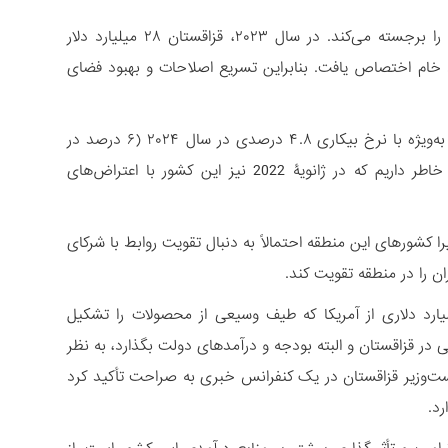
اعمال تعرفه از جانب ایالات متحده،‌ نیاز قزاقستان به کاهش وابستگی به مواد خام را برجسته می‌کند. در سال ۲۰۲۳، قزاقستان ۲۸ میلیارد دلار
۱ درصد آن به بخش‌های غیر مواد خام اختصاص یافت. بنابراین تسریع اصلاحات و بهبود فضای
کاهش درآمدهای صادراتی در قزاقستان می‌تواند ناآرامی‌های اجتماعی را تشدید کند، به‌ویژه با نرخ بیکاری ۴.۸ درصدی در سال ۲۰۲۴ (۶ درصد در
مناطق روستایی) که این موضوع می‌تواند ثبات سیاسی قزاقستان را تهدید کند. به خاطر داریم که در ژانویۀ 2022 نیز این کشور با اعتراض‌های
را کشورهای این منطقه احتمالاً به دنبال تقویت روابط با شرکای
ان را در منطقه تقویت کند.
یارد دلاری از آمریکا که طیف وسیعی از محصولات را تشکیل
ی در قزاقستان و البته بودجه و درآمدهای دولت بگذارد، به نظر
ست‌وزیر قزاقستان در یک کنفرانس خبری به صراحت تأکید کرد
رد.