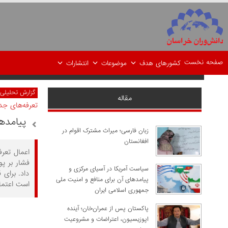
صفحه نخست
کشورهای هدف
موضوعات
انتشارات
گزارش تحلیلی
مقاله
تعرفه‌های جدی
پیامدها
زبان فارسی؛ میراث مشترک اقوام در
افغانستان
فشار بر پو
سیاست آمریکا در آسیای مرکزی و
داد. برای
پیامدهای آن برای منافع و امنیت ملی
است اعتماد
جمهوری اسلامی ایران
پاکستان پس از عمران‌خان؛ آینده
اپوزیسیون، اعتراضات و مشروعیت