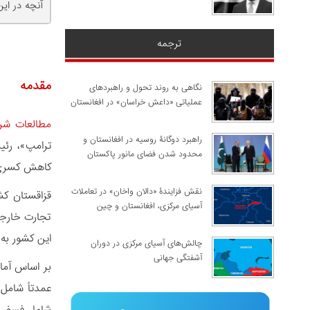
آنچه در ای
ترجمه
مقدمه
نگاهی به روند تحول و راهبردهای
عملیاتی «داعش خراسان» در افغانستان
مطالعات شر
راهبرد دوگانۀ روسیه در افغانستان و
محدود شدن فضای مانور پاکستان
کاهش کسری تجاری ا
نقش فزایندۀ «دالان واخان» در تعاملات
آسیای مرکزی، افغانستان و چین
تجارت خارجی
این کشور به
چالش‌های آسیای مرکزی در دوران
آشفتگی جهانی