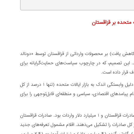
 متحده بر قزاقستان
۲ درصدی (در ابتدا 27 درصد که سپس به 25 درصد کاهش یافت) بر محصولات وارداتی از قزاقستان توسط «دونالد
اعلام و از اول آگوست اجرایی شد. این تصمیم، که در چارچوب سیاست‌های حمایت‌گرایانه برای
قزاقستان کشوری غنی از منابع طبیعی و یکی از اقتصادهای کلیدی آسیای مرکزی، به دلیل وابستگی اندک به بازار ایالات متحده (تنها ۱ درصد از کل
ام پیامدهای اقتصادی، سیاسی و منطقه‌ای قابل‌توجهی را برای
بر اساس آمار سال ۲۰۲۴، تجارت بین قزاقستان و ایالات متحده شامل ۲ میلیارد دلار صادرات قزاقستان و ۱ میلیارد دلار واردات بود. صادرات قزاقستان
ام (۴۰ درصد)، اورانیوم، آلیاژهای آهن، و نقره است که ۹۲ درصد از کل صادرات را تشکیل می‌دهند. اقلام مشمول تعرفه‌های جدید