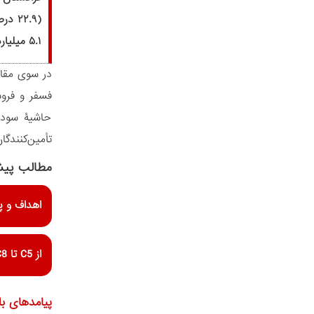
۵.۱ میلیارد دلاری در سال ۲۰۲۴) می‌تواند ضررهای ناشی از تعرفه‌های ایالات متحده را جبران کند.
فسفر و فروس
حاشیۀ سود 
تأمین‌کنندگا
مطالب پیش
اهداف و پیامدها
از C5 تا C8؟ سیاست دولت ترامپ در آسیای مرکزی چگونه خواهد بود؟
پیامدهای ب