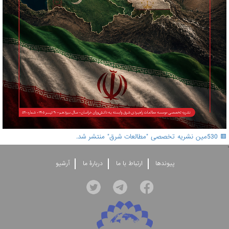
🟥 530مین نشریه تخصصی "مطالعات شرق" منتشر شد.
'
پيوندها
ارتباط با ما
دربارۀ ما
آرشيو