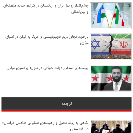
چشم‌انداز روابط ایران و ازبکستان در شرایط جدید منطقه‌ای
و بین‌المللی
​بازخورد تجاوز رژیم صهیونیستی و آمریکا به ایران در آسیای
مرکزی
پیامدهای استقرار دولت جولانی در سوریه بر آسیای مرکزی
ترجمه
نگاهی به روند تحول و راهبردهای عملیاتی «داعش خراسان»
در افغانستان