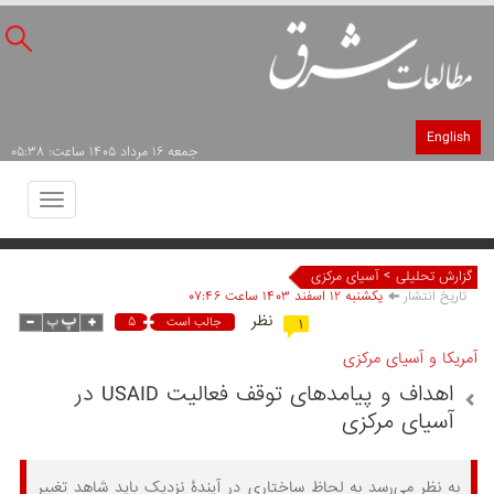
English
جمعه ۱۶ مرداد ۱۴۰۵ ساعت: ۰۵:۳۸
Toggle
avigation
>
گزارش تحلیلی
آسیای مرکزی
تاریخ انتشار
يکشنبه ۱۲ اسفند ۱۴۰۳ ساعت ۰۷:۴۶
نظر
۵
جالب است
۱
آمریکا و آسیای مرکزی
اهداف و پیامدهای توقف فعالیت USAID در
آسیای مرکزی
به نظر می‌رسد به لحاظ ساختاری در آیندۀ نزدیک باید شاهد تغییر