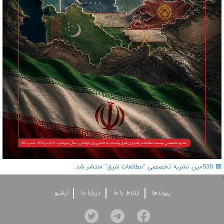
🟥 530مین نشریه تخصصی "مطالعات شرق" منتشر شد.
'
پيوندها
ارتباط با ما
دربارۀ ما
آرشيو