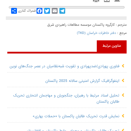
Share
Facebook
Twitter
Email
Telegram
اشتراک گذاری
مترجم : کارگروه پاکستان موسسه مطالعات راهبردی شرق
مرجع :
دفتر خاطرات خراسان (TKD)
عناوین مرتبط
فناوری پهپادی/ضدپهپادی و تقویت شبه‌نظامیان در عصر جنگ‌های نوین
اینفوگرافیک گزارش امنیتی سالانه 2025 پاکستان
تحلیل اسناد مرتبط با رهبران، جنگجویان و مهاجمان انتحاری تحریک
طالبان پاکستان
نمایش قدرت تحریک طالبان پاکستان با «حملات بهاری»
تحریک طالبان پاکستان و معمای روابط پاکستان و افغانستان