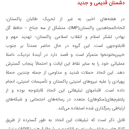
دشمنان قدیمی و جدید
در هفته‌های اخیر، به غیر از تحریک طالبان پاکستان،
اتحادالمجاهدین پاکستان(IMP)، متشکل از سه جناح - حافظ گل
بهادر، لشکر اسلام و انقلاب اسلامی پاکستان- تهدید مهم و
قابل‎توجهی است. این گروه در حال حاضر عمدتاً بر جنوب
خیبرپختونخوا متمرکز است و قصد دارد در آیندۀ نزدیک، دامنۀ
عملیاتی خود را به سایر نقاط این ایالت و احتمالاً پنجاب گسترش
دهد. این اتحاد حملات شدید و مداومی از جمله چندین حملۀ
پهپادی را علیه نیروهای امنیتی پاکستان و تأسیسات امنیتی، انجام
داده است. اقدام‎های تبلیغاتی این اتحاد قابل‎توجه بوده و از
پلتفرم‌های(سکوهای) متعدد در رسانه‌های اجتماعی و شبکه‌های
ارتباطی رمزگذاری شده استفاده می‌کند.
قابل ذکر است که تبلیغات این اتحاد به طور گسترده از طریق
کانال‌های مختلف وابسته به القاعده در شبه‌قارۀ هند (AQIS) منتشر