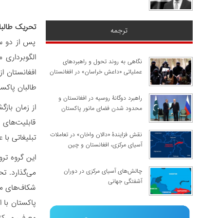
تحریک طالبان 
ترجمه
پس از دو سا
نگاهی به روند تحول و راهبردهای
افغانستان ا
عملیاتی «داعش خراسان» در افغانستان
طالبان پاکست
راهبرد دوگانۀ روسیه در افغانستان و
محدود شدن فضای مانور پاکستان
قابلیت‌های 
نقش فزایندۀ «دالان واخان» در تعاملات
تبلیغاتی با 
آسیای مرکزی، افغانستان و چین
این گروه تر
چالش‌های آسیای مرکزی در دوران
می‌گذارد. تح
آشفتگی جهانی
شکاف‌های مو
پاکستان با 