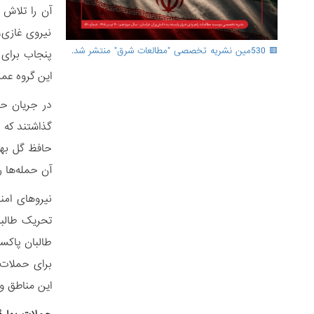
آن را تلاش 
نیروی غازی،
🟥 530مین نشریه تخصصی "مطالعات شرق" منتشر شد.
پنجاب برای 
این گروه عم
در جریان حم
گذاشتند که 
آن حمله‏‌ها 
نیروهای امن
تحریک طالبا
طالبان پاکس
برای حملات 
این مناطق وا