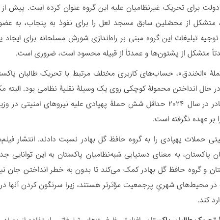
دولت برای تحریک غیرنظامیان علیه این گروه عنوان کرده است. پیش از
 متشکل از محصّلین سابق مسجد لعل را برای نفوذ به پنجاب، به عضوی
توجیه تبلیغات این گروه مبنی بر راه‌اندازی شورش مسلحانه برای ایجاد 
دتاً متشکل از پشتون‌ها و عمدتاً از قبیله محسود است، ضروری است.
لۀ «الخندق»، حساب‌های کاربری مختلف مرتبط با تحریک طالبان پاکستان
در حال انداختن محمولۀ کوچکی روی یک وسیلۀ نقلیۀ نظامی بود. البته م
حافظ گل بهادر در سال ۲۰۲۴ حداقل شش حملۀ پهپادی علیه نیروهای امن
را بر عهده نگرفته است.
یتی حملات پهپادی را به گروه حافظ گل بهادر نسبت دادند. انتشار فیلم‌
ن پاکستان، به معنای دستیابی شبه‌نظامیان پاکستان به این توانایی ج
تان و گروه حافظ گل بهادر کمک می‌کند تا بدون به خطر انداختن جان نی
در محیط‌های شهریِ پرجمعیت مؤثرتر هستند، زیرا سرنگون کردن آنها د
رد کند.