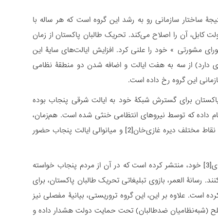
تیجۀ ساختار سازمانی رو به رشد این گروه است که هر ساله با
ولت کابل، آن را اصلاح می‌کند. تحریک طالبان پاکستان از زمان
 خود در سال ۲۰۲۱، برای اولین بار در ژانویه ۲۰۲۵ نام ۱۷ عضو «شورای مشورتی » خود را علنی کرد. افزایش ایالت‌های سایۀ این
 دارد) از سه به هفت ایالت و اضافه شدن دو منطقۀ نظامی
زمانی این گروه رخ داده است.
ن پاکستان برای گسترش شبکۀ خود به ایالت شرقی پنجاب بوده
ل ۱۴ اقدام برای حمله به پنجاب انجام داده که توسط نیروهای انتظامی خنثی شده است. هم‌زمان،
این گروه ویدیوهایی از شبه‌نظامیان خود منتشر کرده است که سوار بر موتورسیکلت در نقاط مختلف دیره غازی‌خان[2] و میانوالی ایالت پنجاب حضور
تحریک طالبان پاکستان همچنین بیانیه‌ای صوتی از ندیم درویش، مفتی ارشد دارالافتای[3] خود، منتشر کرده است که در آن از مردم پنجاب خواسته
ند. رسانۀ العمر، بازوی تبلیغاتی تحریک طالبان پاکستان، برای
کرده است. علاوه بر این، این گروه تروریستی، بیانیۀ مفصلی نیز
تونسه[4] در مورد تشکیل کمیته‌های صلح (شبه‌نظامیان ضدطالبان) تحت حمایت دولت هشدار داده و