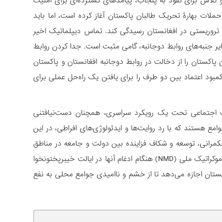
و تلاش‌ برای نفوذ به پنجاب، پیامدهای گسترده‌ای برای امنیت
ملات بهارۀ تحریک طالبان پاکستان آغاز کرده است، اما باید
وه تروریستی در افغانستان رسیدگی کند. تماس دیپلماتیک اخیر
ایر جنبه‌های روابط دوجانبه، گامی مثبت است. جدا کردن روابط
اکستان را از دخالت در روابط دوجانبه افغانستان و پاکستان
کمبود اعتماد بین دو طرف را برای یافتن یک راه‌حل عملی برای
 اجتماعی تحت یک رویکرد سراسری، همچنان دست‌نیافتنی
امع هستند که با رد روایت‌ها و ایدئولوژی‌های افراطی، در این
کمرانی، توسعه و شکاف فزاینده بین دولت و جامعه در مناطق
تازه ادغام‌شده(NMD)، پیروزی قاطع نیز امکان‌پذیر نیست. وعده‌هایی که به نیروهای دموکراتیک ملی (NMD) هنگام ادغام آنها در ایالت خیبرپختونخوا
کستان اجازه می‌دهد تا از خشم و ناامیدی جوامع محلی به نفع