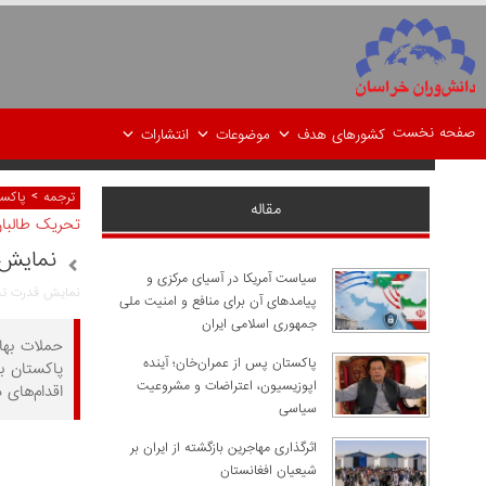
صفحه نخست
کشورهای هدف
موضوعات
انتشارات
>
ترجمه
پاکست
مقاله
تحریک طالبان پ
نمایش 
سیاست آمریکا در آسیای مرکزی و
نمایش قدرت تحریک طالب
پیامدهای آن برای منافع و امنیت ملی
جمهوری اسلامی ایران
حملات بهار
پاکستان پس از عمران‌خان؛ آینده
پاکستان به
اپوزیسیون، اعتراضات و مشروعیت
اقدام‌های 
سیاسی
اثرگذاری مهاجرین بازگشته از ایران بر
شیعیان افغانستان