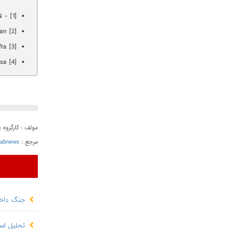
[1] - ABDUL BASIT KHAN ، پژوهشگر ارشد وابسته در دانشکده مطالعات بین‌الملل اس. راجاراتنام، سنگاپور
[2] Dera Ghazi Khan
[3] Darul Ifta
[4] Taunsa
مولف : کارگروه
مرجع :
rabnews
جنگ داخلی
تحلیل اسن