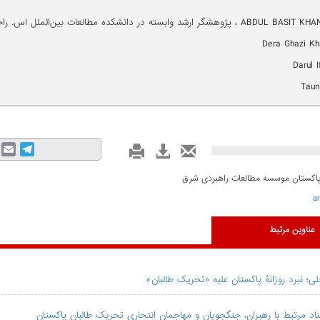
mail
Telegram
 پاکستان موسسه مطالعات راهبردی شرق
a
عناوین مرتبط
؛ نبرد روزانۀ پاکستان علیه «تحریک طالبان»
اد مرتبط با رهبران، جنگجویان و مهاجمان انتحاری تحریک طالبان پاکستان