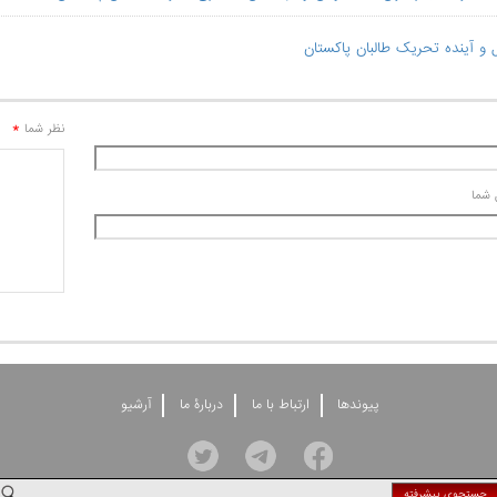
و آینده تحریک طالبان پاکستان
*
نظر شما
 شما
پيوندها
ارتباط با ما
دربارۀ ما
آرشيو
جستجوی پيشرفته