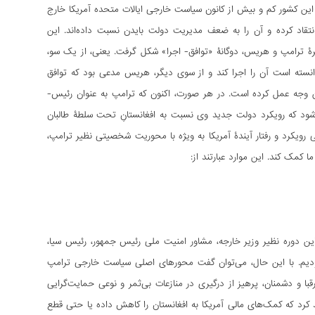
ضعیت مردم و کیفیت حکومت­داری در این کشور کم و بیش از کانون سیاست خارجی ایالات متحده آمریکا خارج
نتقاد کرده و آن را به ضعف مدیریت دولت بایدن نسبت داده­‌اند. این
ناظرۀ ترامپ و هریس، دوگانۀ «توافق- اجرا» شکل گرفت. یعنی، از یک سو،
انسته است آن را اجرا کند و از سوی دیگر، هریس مدعی بود که توافق
ن وجه عمل کرده است. در هر صورت، اکنون که ترامپ به عنوان رئیس­
­شود که رویکرد دولت جدید وی نسبت به افغانستانِ تحت سلطۀ طالبان
نی رویکرد و رفتار آیندۀ آمریکا به ویژه با محوریت شخصیتی نظیر ترامپ،
ا کمک کند. این موارد عبارتند از:
ن دوره نظیر وزیر خارجه، مشاور امنیت ملی رئیس ­جمهور، رئیس سیا،
بودیم. با این حال، می­‌توان گفت محورهای اصلی سیاست خارجی ترامپ
ا و دشمنان، پرهیز از درگیری در منازعات بی‌­ثمر و نوعی حمایت‌­گرایی
 کرد که کمک‌­های مالی آمریکا به افغانستان را کاهش داده یا حتی قطع