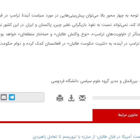
توجه به چهار محور بالا می­‌توان پیش‌­بینی‌­هایی در مورد سیاست آیندۀ ترامپ در
ذ کند، نمی‌­تواند نسبت به نفوذ بازیگرانی نظیر چین، پاکستان و ایران در این کشور نی
متأثر از «اولویت‌­های ترامپ»، «نوع واکنش طالبان» و «ساختار منطقه­‌ای» خواهد بو
 ترامپ در آینده، به «تثبیت حکومت طالبان» در افغانستان کمک کرده و دوام حکومت 
ط بین‌الملل و مدیر گروه علوم سیاسی دانشگاه فردوسی
mail
Telegram
عناوین مرتبط
ست آمریکا در قبال طالبان: از مبارزه با تروریسم تا تعامل راهبردی