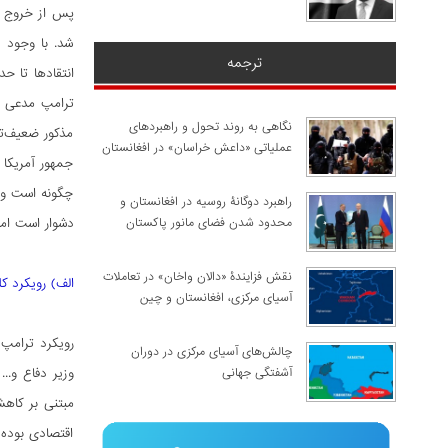
شد. با وجود ا
ترجمه
انتقادها تا ح
ترامپ مدعی بو
نگاهی به روند تحول و راهبردهای
مذکور ضعیف‌­تر
عملیاتی «داعش خراسان» در افغانستان
جمهور آمریکا 
چگونه است و اح
راهبرد دوگانۀ روسیه در افغانستان و
محدود شدن فضای مانور پاکستان
دشوار است اما 
نقش فزایندۀ «دالان واخان» در تعاملات
الف) رویکرد 
آسیای مرکزی، افغانستان و چین
رویکرد ترامپ 
چالش‌های آسیای مرکزی در دوران
آشفتگی جهانی
وزیر دفاع و..
مبتنی بر کاهش
اقتصادی بوده 