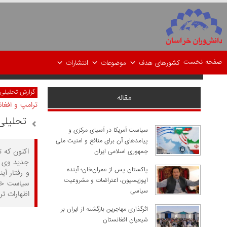
صفحه نخست
کشورهای هدف
موضوعات
انتشارات
گزارش تحلیلی
مقاله
ترامپ و افغا
تحلیلی 
سیاست آمریکا در آسیای مرکزی و
پیامدهای آن برای منافع و امنیت ملی
اکنون که 
جمهوری اسلامی ایران
جدید وی نس
پاکستان پس از عمران‌خان؛ آینده
و رفتار آی
اپوزیسیون، اعتراضات و مشروعیت
سیاست خار
سیاسی
اظهارات تر
اثرگذاری مهاجرین بازگشته از ایران بر
شیعیان افغانستان