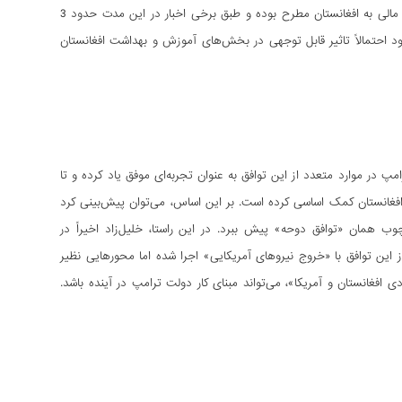
کند. این امر به‌ویژه از آن رو اهمیت دارد که آمریکا بعد از اوت 2021 به عنوان بزرگ­ترین کمک‌­کنندۀ مالی به افغانستان مطرح بوده و طبق برخی اخبار در این مدت حدود 3
ود احتمالاً تاثیر قابل توجهی در بخش­‌های آموزش و بهداشت افغانستان
در موارد متعدد از این توافق به عنوان تجربه‌­ای موفق یاد کرده و تا
فغانستان کمک اساسی کرده است. بر این اساس، می‌­توان پیش‌­بینی کرد
 همان «توافق دوحه» پیش ببرد. در این راستا، خلیل‌­زاد اخیراً در
ز این توافق با «خروج نیروهای آمریکایی» اجرا شده اما محورهایی نظیر
 افغانستان و آمریکا»، می‌­تواند مبنای کار دولت ترامپ در آینده باشد.