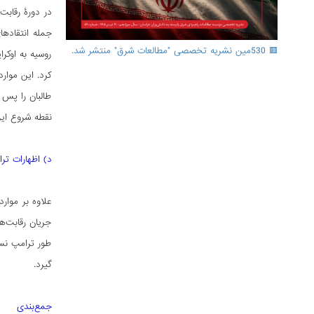
در دورۀ رقابت
جمله انتقادهای
🟥 530مین نشریه تخصصی "مطالعات شرق" منتشر شد.
روسیه به اوکر
کرد. این موار
طالبان را پس گ
نقطه شروع این
د) اظهارات ترا
علاوه بر موار
جریان رقابت‌­
طور ترامپ نسبت
گیرد.
جمع‌بندی