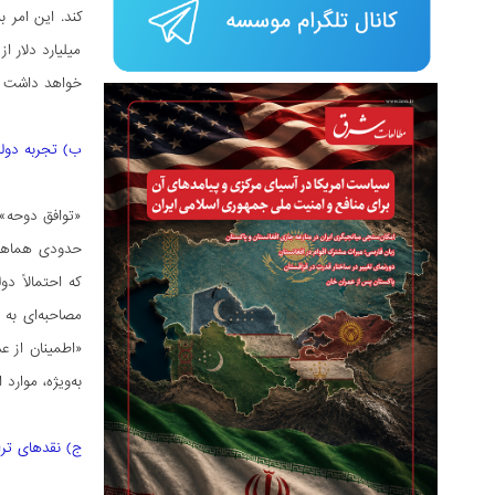
میلیارد دلار 
خواهد داشت و 
ب) تجربه دولت
«توافق دوحه» 
حدودی هماهنگ 
که احتمالاً د
مصاحبه‌­ای به
«اطمینان از عد
به‌ویژه، موارد 
ج) نقدهای ترا