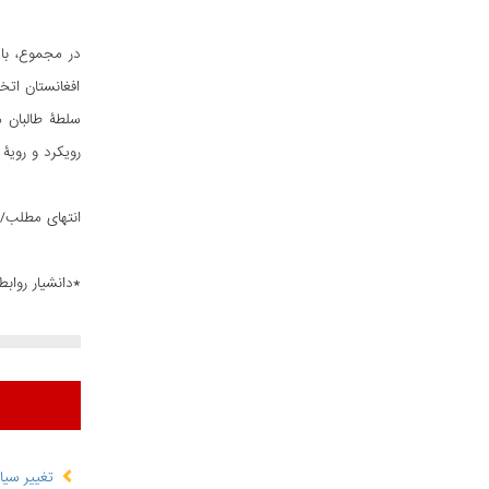
در مجموع، با 
افغانستان اتخا
سلطۀ طالبان­ 
رویکرد و رویۀ
انتهای مطلب/
*دانشیار رواب
تغییر سیا