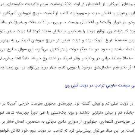
پس از خروج نیروهای آمریکایی از افغانستان در اوت 2021، و
ین، رهبران و فعالان حزب جمهوری­خواه، اغلب از کیفیت خروج نیروهای آمریکایی ا
دودی در دوران رقابت‌­های انتخاباتی ریاست­ جمهوری نیز ادامه یافت و به‌ویژه در م
د که دولت وی توافق دوحه را به خوبی با طالبان منعقد کرده اما دولت بایدن نتو
ین معاهدۀ تاریخ آمریکا بوده و دولت بایدن در خروج نیروهای آمریکایی به بهتری
انتخاب شده و حدود دو ماه دیگر دولت را در کنترل می­‌گیرد، این سوال مطرح می‌
تمالاً چه تغییراتی در رویکرد و رفتار آمریکا در آینده رخ خواهد داد؟ البته پیش­‌بی
اگر بخواهیم احتمال‌های موجود را بررسی کنیم، چهار مورد می­‌تواند در این زمینه به م
کلی سیاست خارجی ترامپ در دولت قبلی وی
در دولت قبلی کم و بیش آشفته بود. چهره‌­های محوری سیاست خارجی آمریکا در ای
. جایگاه کم و بیش متزلزلی داشتند و رویه یک‌دستی را طی دورۀ چهارساله شاهد ن
 هزینه‌­های اقتصادی، جلوگیری از سواری دادن مجانی به متحدین، اِعمال فشار بر رقب
است. بر این مبنا، می‌­توان پیش­‌بینی کرد که ترامپ در دولت دوم خود تلاش خواهد