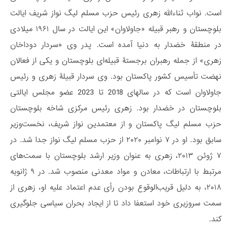
است. نواب ثناءالله زهری رئیس حزب مسلم لیگ نواز شریف ایالت
بلوچستان و رهبر قبیله «جاولاوان» این ایالت در سال ۱۹۶۱ میلادی
در منطقۀ خضدار به دنیا آمده است. پدر وی «سردار دوداخان
زهری» از جمله رهبران برجستۀ قبیله‌ای بلوچستان و یکی از فعالان
نهضت تأسیس کشور پاکستان بود. وی سردار قبیلۀ زهری و رئیس
جاولاوان است که در سالهای 2018 تا 2023 عضو مجلس ایالتی
بلوچستان در خضدار بود. زهری رئیس مرکزی شاخه بلوچستان
حزب مسلم لیگ پاکستان و از معتمدین نواز شریف، نخست‌وزیر
سابق بود. او در ۷ نوامبر ۲۰۲۰ از حزب مسلم لیگ نواز جدا شد. در
۷ ژوئن ۲۰۱۳، زهری به عنوان وزیر ارشد بلوچستان با سمت‌های
مرتبط با ارتباطات، معادن و مواد معدنی منصوب شد. در ۹ ژانویه
۲۰۱۸، به دلیل قریب‌الوقوع بودن رأی عدم اعتماد علیه او، زهری از
سمت سروزیری خود استعفا داد تا از ایجاد بحران سیاسی جلوگیری
کند.