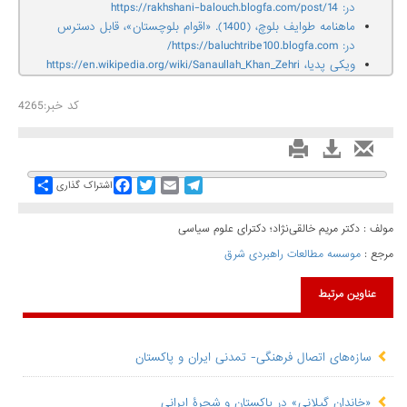
در: https://rakhshani-balouch.blogfa.com/post/14
ماهنامه طوایف بلوچ، (1400). «اقوام بلوچستان»، قابل دسترس
در: https://baluchtribe100.blogfa.com/
ویکی پدیا، https://en.wikipedia.org/wiki/Sanaullah_Khan_Zehri
کد خبر:4265
Share
Facebook
Twitter
Email
Telegram
اشتراک گذاری
مولف : دکتر مریم خالقی‌نژاد؛ دکترای علوم سیاسی
مرجع :
موسسه مطالعات راهبردی شرق
عناوین مرتبط
سازه‌های اتصال فرهنگی- تمدنی ایران و پاکستان
«خاندان گیلانی» در پاکستان و شجرۀ ایرانی