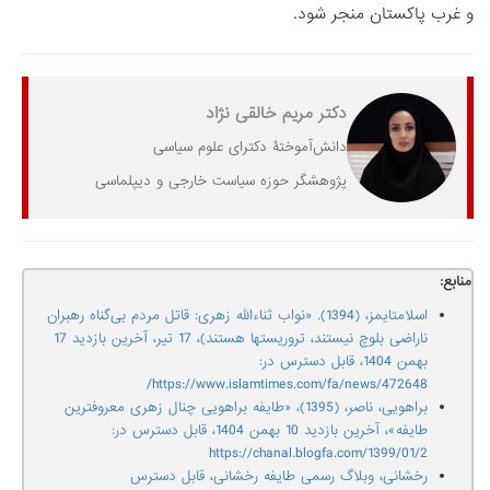
و غرب پاکستان منجر شود.
دکتر مریم خالقی نژاد
دانش‌آموختۀ دکترای علوم سیاسی
پژوهشگر حوزه سیاست خارجی و دیپلماسی
منابع:
اسلامتایمز، (1394). «نواب ثناءالله زهری: قاتل مردم بی‌گناه رهبران
ناراضی بلوچ نیستند، تروریستها هستند)، 17 تیر، آخرین بازدید 17
بهمن 1404، قابل دسترس در:
https://www.islamtimes.com/fa/news/472648/
براهویی، ناصر، (1395)، «طایفه براهویی چنال زهری معروفترین
طایفه»، آخرین بازدید 10 بهمن 1404، قابل دسترس در:
https://chanal.blogfa.com/1399/01/2
رخشانی، وبلاگ رسمی طایفه رخشانی، قابل دسترس