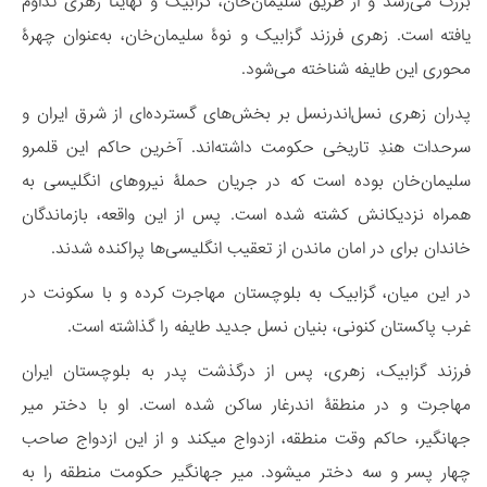
بزرگ می‌رسد و از طریق سلیمان‌خان، گزابیک و نهایتاً زهری تداوم
یافته است. زهری فرزند گزابیک و نوۀ سلیمان‌خان، به‌عنوان چهرۀ
محوری این طایفه شناخته می‌شود.
پدران زهری نسل‌اندر‌نسل بر بخش‌های گسترده‌ای از شرق ایران و
سرحدات هندِ تاریخی حکومت داشته‌اند. آخرین حاکم این قلمرو
سلیمان‌خان بوده است که در جریان حملۀ نیروهای انگلیسی به
همراه نزدیکانش کشته شده است. پس از این واقعه، بازماندگان
خاندان برای در امان ماندن از تعقیب انگلیسی‌ها پراکنده شدند.
در این میان، گزابیک به بلوچستان مهاجرت کرده و با سکونت در
غرب پاکستان کنونی، بنیان نسل جدید طایفه را گذاشته است.
فرزند گزابیک، زهری، پس از درگذشت پدر به بلوچستان ایران
مهاجرت و در منطقۀ اندرغار ساکن شده است. او با دختر میر
جهانگیر، حاکم وقت منطقه، ازدواج میکند و از این ازدواج صاحب
چهار پسر و سه دختر میشود. میر جهانگیر حکومت منطقه را به