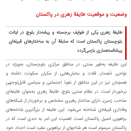
وضعیت و موقعیت طایفۀ زهری در پاکستان
طایفۀ زهری یکی از طوایف برجسته و ریشه‌دار بلوچ در ایالت
بلوچستان پاکستان است که سابقۀ آن به ساختارهای قبیله‌ای
پیشااستعماری بازمی‌گردد
این طایفه به‌طور سنتی در مناطق مرکزی بلوچستان، به‌ویژه در
نواحی خُضدار، قلات و بخش‌هایی از مکران سکونت داشته و
همچنان نیز در این مناطق از نفوذ اجتماعی و سیاسی قابل‌توجهی
برخوردار است. در نظام سنتی بلوچ، طایفۀ زهری به‌عنوان طایفه‌ای
صاحب زمین، دارای ساختار رهبری مشخص و برخوردار از شبکه‌های
وفاداری قبیله‌ای شناخته می‌شود. این طایفه از بزرگترین شاخه‌های
براهویی اصیل پاکستان است. اهمیت این امر به حدی است که در
پاکستان مرسوم است هر شاخهای از براهویی مقید است اجداد خود