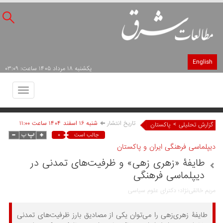
English
يکشنبه ۱۸ مرداد ۱۴۰۵ ساعت: ۰۳:۰۹
Toggle
avigation
تاریخ انتشار
شنبه ۱۶ اسفند ۱۴۰۴ ساعت ۱۱:۰۰
>
گزارش تحلیلی
پاکستان
۰
جالب است
دیپلماسی فرهنگی ایران و پاکستان
طایفۀ «زهری زهی» و ظرفیت‌های تمدنی در
دیپلماسی فرهنگی
مریم خالقی‌نژاد؛ دکترای علوم سیاسی
طایفۀ زهری‌زهی را می‌توان یکی از مصادیق بارز ظرفیت‌های تمدنی