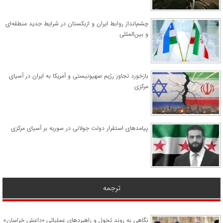
چشم‌انداز روابط ایران و ازبکستان در شرایط جدید منطقه‌ای
و بین‌المللی
​بازخورد تجاوز رژیم صهیونیستی و آمریکا به ایران در آسیای
مرکزی
پیامدهای استقرار دولت جولانی در سوریه بر آسیای مرکزی
ترجمه
نگاهی به روند تحول و راهبردهای عملیاتی «داعش خراسان»