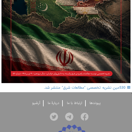
🟥 530مین نشریه تخصصی "مطالعات شرق" منتشر شد.
'
پيوندها
ارتباط با ما
دربارۀ ما
آرشيو