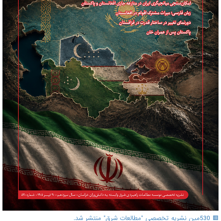
🟥 530مین نشریه تخصصی "مطالعات شرق" منتشر شد.