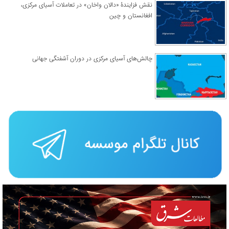
نقش فزایندۀ «دالان واخان» در تعاملات آسیای مرکزی،
افغانستان و چین
چالش‌های آسیای مرکزی در دوران آشفتگی جهانی