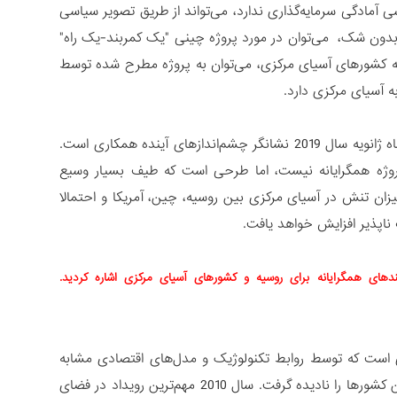
آمادگی سرمایه‌گذاری ندارد، می‌تواند از طریق تصویر سیاسی
. بدون شک، می‌توان در مورد پروژه چینی "یک کمربند-یک راه"
 کشورهای آسیای مرکزی، می‌توان به پروژه‌ مطرح شده توسط
 آسیای مرکزی دارد.
برگزاری اولین نشست وزرای امور خارجه در قالب "هند+آسیای مرکزی+افغانستان" در ماه ژانویه سال 2019 نشانگر چشم‌اندازهای آینده همکاری است.
وژه همگرایانه نیست، اما طرحی است که طیف بسیار وسیع
 میزان تنش در آسیای مرکزی بین روسیه، چین، آمریکا و احتمالا
 ناپذیر افزایش خواهد یافت.
یندهای همگرایانه برای روسیه و کشورهای آسیای مرکزی اشاره کردید.
ی است که توسط روابط تکنولوژیک و مدل‌های اقتصادی مشابه
متحد شده‌اند. نباید اهمیت فاکتور فرهنگی، انسان دوستانه و آموزشی متحد کننده این کشورها را نادیده گرفت. سال 2010 مهم‌ترین رویداد در فضای