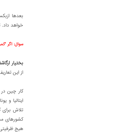
بعدها ازبکس
خواهد داد. ت
سوال: اگر "کم
بختیار ارگاش
از این تعاری
کار چین در 
ایتالیا و یو
تلاش برای ک
کشورهای مست
هیج ظرفیتی ب