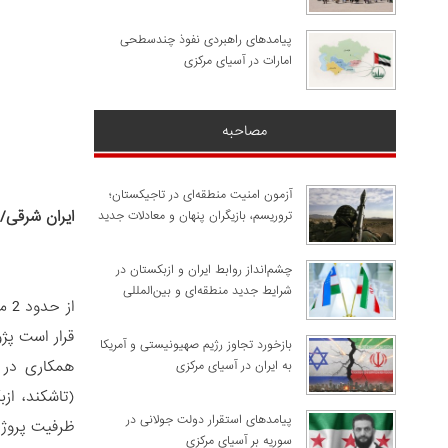
پیامدهای راهبردی نفوذ چندسطحی
امارات در آسیای مرکزی
مصاحبه
آزمون امنیت منطقه‌ای در تاجیکستان؛
ایران شرقی/
تروریسم، بازیگران پنهان و معادلات جدید
چشم‌انداز روابط ایران و ازبکستان در
شرایط جدید منطقه‌ای و بین‌المللی
از
قرار است پژ
​بازخورد تجاوز رژیم صهیونیستی و آمریکا
به ایران در آسیای مرکزی
(تاشکند، از
پیامدهای استقرار دولت جولانی در
ظرفیت پروژه
سوریه بر آسیای مرکزی