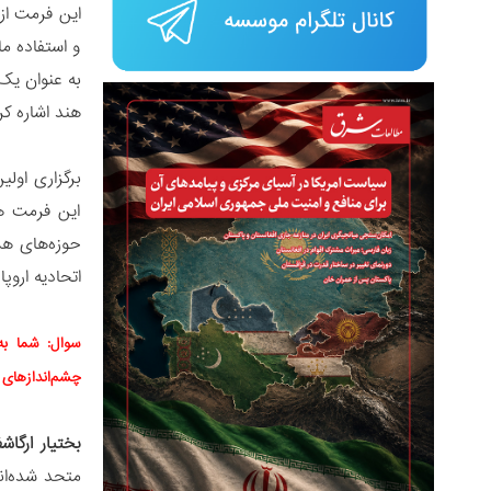
این فرمت از
و استفاده م
به عنوان یک
هند اشاره ک
این فرمت ه
حوزه‌های همک
اتحادیه اروپ
سوال: شما به
چشم‌‌اندازهای 
بختیار ارگاش