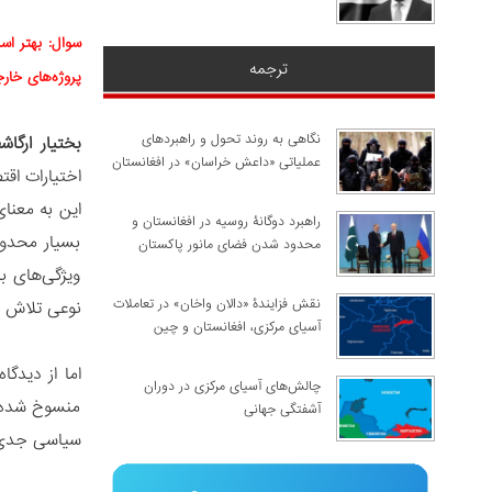
سوال: بهتر اس
ترجمه
پروژه‌های خار
نگاهی به روند تحول و راهبردهای
بختیار ارگاش
عملیاتی «داعش خراسان» در افغانستان
اختیارات اقت
این به معنا
راهبرد دوگانۀ روسیه در افغانستان و
بسیار محدود
محدود شدن فضای مانور پاکستان
ویژگی‌های ب
نقش فزایندۀ «دالان واخان» در تعاملات
نوعی تلاش ب
آسیای مرکزی، افغانستان و چین
اما از دیدگا
چالش‌های آسیای مرکزی در دوران
منسوخ شده‌ان
آشفتگی جهانی
سیاسی جدی هستند، به مر