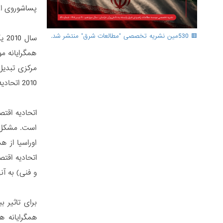
پساشوروی از 
🟥 530مین نشریه تخصصی "مطالعات شرق" منتشر شد.
همگرایانه م
مرکزی تبدیل
2010 اتحادیه گمرکی تشکیل شد که سپس به فضای اقتصادی اوراسیا و بعدها به اتحادیه اقتصادی اوراسیا تبدیل شد.
اتحادیه اقتص
است. مشکل با
اوراسیا از 
اتحادیه اقت
و فنی) به آن
برای تاثیر ب
همگرایانه ه