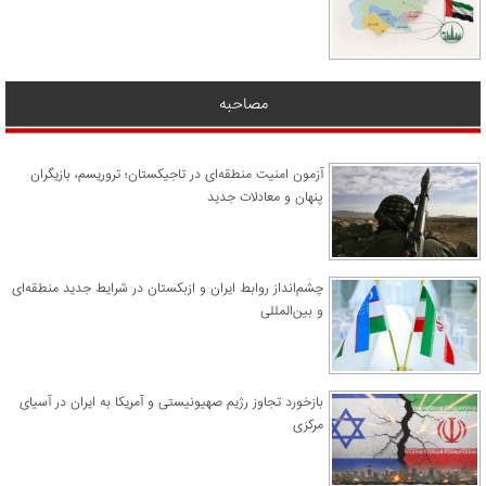
مصاحبه
آزمون امنیت منطقه‌ای در تاجیکستان؛ تروریسم، بازیگران
پنهان و معادلات جدید
چشم‌انداز روابط ایران و ازبکستان در شرایط جدید منطقه‌ای
و بین‌المللی
​بازخورد تجاوز رژیم صهیونیستی و آمریکا به ایران در آسیای
مرکزی