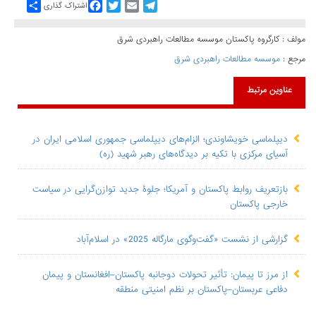
Share
Facebook
Twitter
Email
Telegram
اشتراک گذاری
مولف : کارگروه پاکستان موسسه مطالعات راهبردی شرق
مرجع :
موسسه مطالعات راهبردی شرق
عناوین مرتبط
دیپلماسی خویشاوندی؛ الزام‌های دیپلماسی جمهوری اسلامی ایران در
آسیای مرکزی با تکیه بر دیدگاه‌های رهبر شهید (ره)
بازتعریف روابط پاکستان و آمریکا؛ جلوۀ جدید توازن‌گرایی در سیاست
خارجی پاکستان
گزارشی از نشست «گفت‌وگوی مارگاله 2025» در اسلام‌آباد
از مرز تا پیمان: تأثیر تحولات دوجانبه پاکستان–افغانستان و پیمان
دفاعی عربستان–پاکستان بر نظم امنیتی منطقه