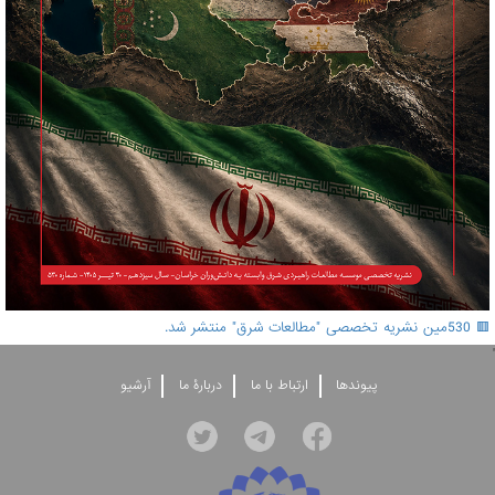
🟥 530مین نشریه تخصصی "مطالعات شرق" منتشر شد.
'
پيوندها
ارتباط با ما
دربارۀ ما
آرشيو