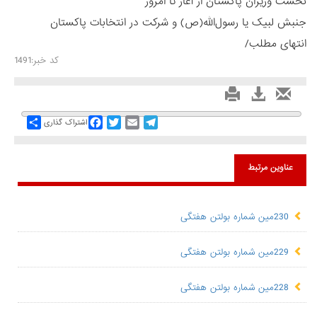
نخست وزیران پاکستان از آغاز تا امروز
جنبش لبیک یا رسول‌الله(ص) و شرکت در انتخابات پاکستان
انتهای مطلب/
کد خبر:1491
Share
Facebook
Twitter
Email
Telegram
اشتراک گذاری
عناوین مرتبط
230مین شماره بولتن هفتگی
229مین شماره بولتن هفتگی
228مین شماره بولتن هفتگی