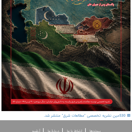
🟥 530مین نشریه تخصصی "مطالعات شرق" منتشر شد.
'
پيوندها
ارتباط با ما
دربارۀ ما
آرشيو