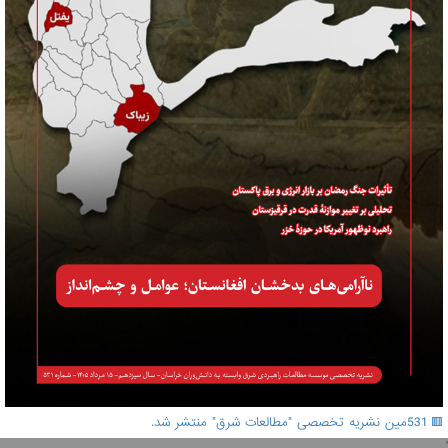
🟥 531مین نشریه تخصصی "مطالعات شرق" منتشر شد.
'