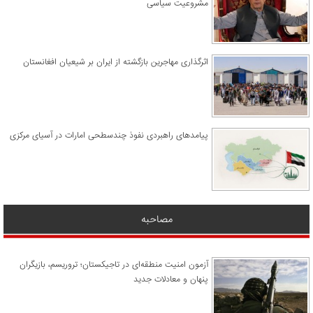
مشروعیت سیاسی
اثرگذاری مهاجرین بازگشته از ایران بر شیعیان افغانستان
پیامدهای راهبردی نفوذ چندسطحی امارات در آسیای مرکزی
مصاحبه
آزمون امنیت منطقه‌ای در تاجیکستان؛ تروریسم، بازیگران
پنهان و معادلات جدید