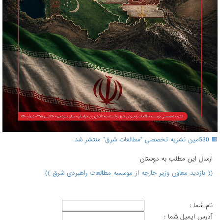
🟥 530مین نشریه تخصصی "مطالعات شرق" منتشر شد.
ارسال اين مطلب به دوستان
(( بازدید معاون وزیر خارجه از موسسه مطالعات راهبردی شرق ))
نام شما :
آدرس ايميل شما :