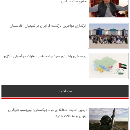
مشروعیت سیاسی
اثرگذاری مهاجرین بازگشته از ایران بر شیعیان افغانستان
پیامدهای راهبردی نفوذ چندسطحی امارات در آسیای مرکزی
مصاحبه
آزمون امنیت منطقه‌ای در تاجیکستان؛ تروریسم، بازیگران
پنهان و معادلات جدید