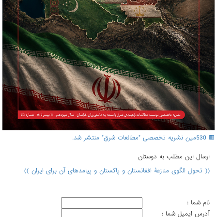
🟥 530مین نشریه تخصصی "مطالعات شرق" منتشر شد.
ارسال اين مطلب به دوستان
(( تحول الگوی منازعۀ افغانستان و پاکستان و پیامدهای آن برای ایران ))
نام شما :
آدرس ايميل شما :