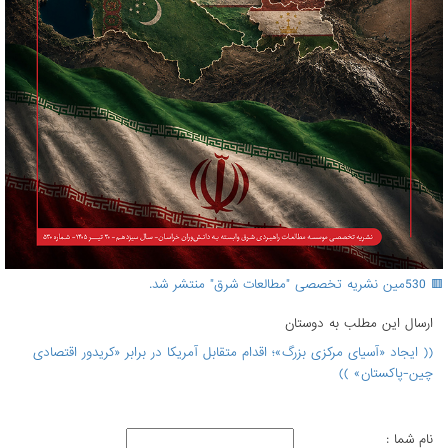
🟥 530مین نشریه تخصصی "مطالعات شرق" منتشر شد.
ارسال اين مطلب به دوستان
(( ایجاد «آسیای مرکزی بزرگ»؛ اقدام متقابل آمریکا در برابر «کریدور اقتصادی
چین-پاکستان» ))
نام شما :