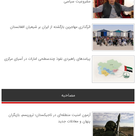
مشروعیت سیاسی
اثرگذاری مهاجرین بازگشته از ایران بر شیعیان افغانستان
پیامدهای راهبردی نفوذ چندسطحی امارات در آسیای مرکزی
مصاحبه
آزمون امنیت منطقه‌ای در تاجیکستان؛ تروریسم، بازیگران
پنهان و معادلات جدید