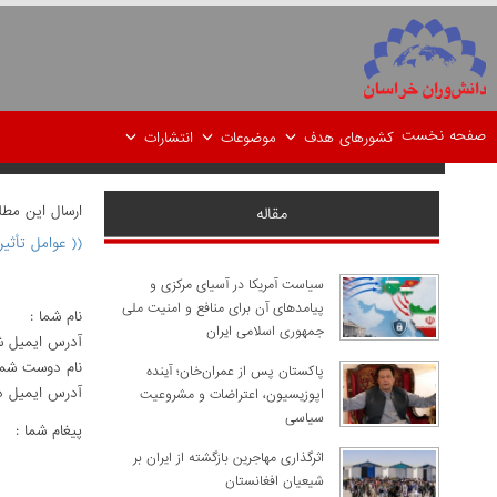
صفحه نخست
کشورهای هدف
موضوعات
انتشارات
ارسال اين مط
مقاله
(( عوامل تأثیر
سیاست آمریکا در آسیای مرکزی و
پیامدهای آن برای منافع و امنیت ملی
نام شما :
جمهوری اسلامی ایران
آدرس ايميل ش
نام دوست شما
پاکستان پس از عمران‌خان؛ آینده
آدرس ايميل د
اپوزیسیون، اعتراضات و مشروعیت
سیاسی
پيغام شما :
اثرگذاری مهاجرین بازگشته از ایران بر
شیعیان افغانستان