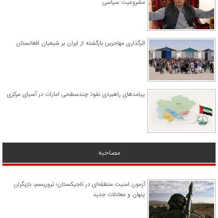
مشروعیت سیاسی
اثرگذاری مهاجرین بازگشته از ایران بر شیعیان افغانستان
پیامدهای راهبردی نفوذ چندسطحی امارات در آسیای مرکزی
مصاحبه
آزمون امنیت منطقه‌ای در تاجیکستان؛ تروریسم، بازیگران
پنهان و معادلات جدید