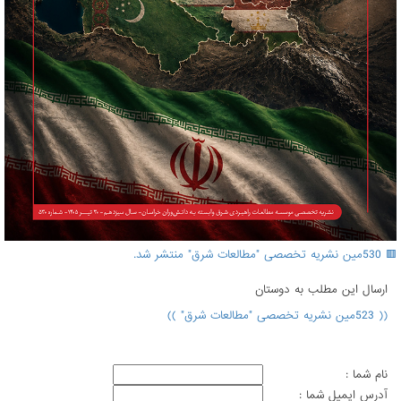
🟥 530مین نشریه تخصصی "مطالعات شرق" منتشر شد.
ارسال اين مطلب به دوستان
(( 523مین نشریه تخصصی "مطالعات شرق" ))
نام شما :
آدرس ايميل شما :