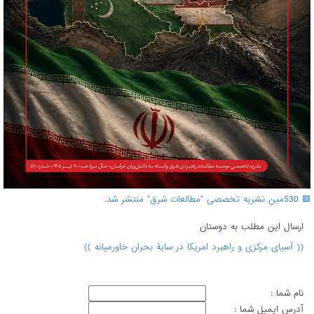
🟥 530مین نشریه تخصصی "مطالعات شرق" منتشر شد.
ارسال اين مطلب به دوستان
(( آسیای مرکزی و راهبرد امریکا در سایۀ بحران خاورمیانه ))
نام شما :
آدرس ايميل شما :