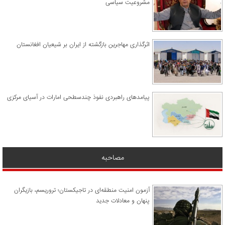
مشروعیت سیاسی
اثرگذاری مهاجرین بازگشته از ایران بر شیعیان افغانستان
پیامدهای راهبردی نفوذ چندسطحی امارات در آسیای مرکزی
مصاحبه
آزمون امنیت منطقه‌ای در تاجیکستان؛ تروریسم، بازیگران
پنهان و معادلات جدید