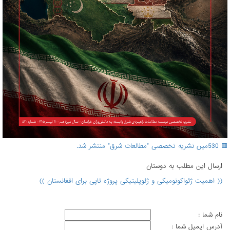
🟥 530مین نشریه تخصصی "مطالعات شرق" منتشر شد.
ارسال اين مطلب به دوستان
(( اهمیت ژئواکونومیکی و ژئوپلیتیکی پروژه تاپی برای افغانستان ))
نام شما :
آدرس ايميل شما :