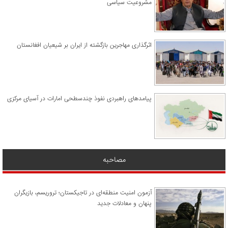
مشروعیت سیاسی
اثرگذاری مهاجرین بازگشته از ایران بر شیعیان افغانستان
پیامدهای راهبردی نفوذ چندسطحی امارات در آسیای مرکزی
مصاحبه
آزمون امنیت منطقه‌ای در تاجیکستان؛ تروریسم، بازیگران
پنهان و معادلات جدید