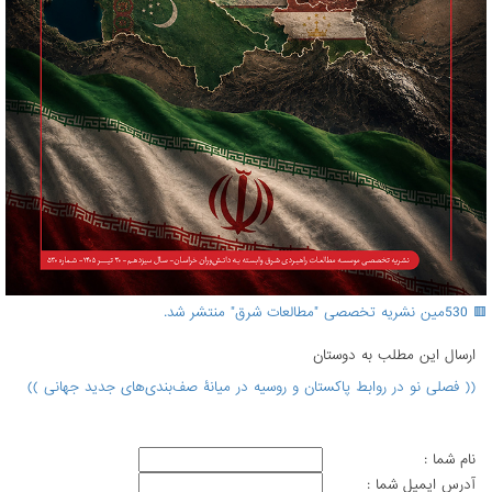
🟥 530مین نشریه تخصصی "مطالعات شرق" منتشر شد.
ارسال اين مطلب به دوستان
(( فصلی نو در روابط پاکستان و روسیه در میانۀ صف‌بندی‌های جدید جهانی ))
نام شما :
آدرس ايميل شما :