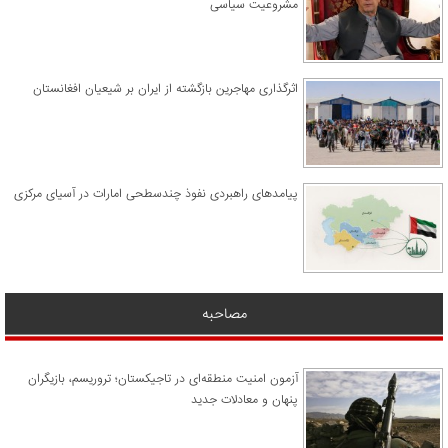
مشروعیت سیاسی
اثرگذاری مهاجرین بازگشته از ایران بر شیعیان افغانستان
پیامدهای راهبردی نفوذ چندسطحی امارات در آسیای مرکزی
مصاحبه
آزمون امنیت منطقه‌ای در تاجیکستان؛ تروریسم، بازیگران
پنهان و معادلات جدید