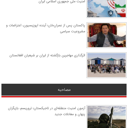
امنیت ملی جمهوری اسلامی ایران
پاکستان پس از عمران‌خان؛ آینده اپوزیسیون، اعتراضات و
مشروعیت سیاسی
اثرگذاری مهاجرین بازگشته از ایران بر شیعیان افغانستان
مصاحبه
آزمون امنیت منطقه‌ای در تاجیکستان؛ تروریسم، بازیگران
پنهان و معادلات جدید