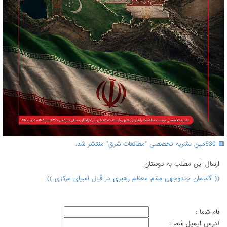
🟥 530مین نشریه تخصصی "مطالعات شرق" منتشر شد.
ارسال اين مطلب به دوستان
(( گفتمان چندوجهی مقام معظم رهبری در قبال آسیای مرکزی ))
نام شما :
آدرس ايميل شما :