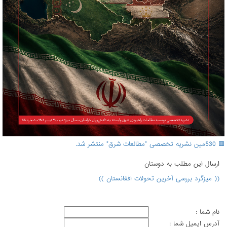
🟥 530مین نشریه تخصصی "مطالعات شرق" منتشر شد.
ارسال اين مطلب به دوستان
(( میزگرد بررسی آخرین تحولات افغانستان ))
نام شما :
آدرس ايميل شما :