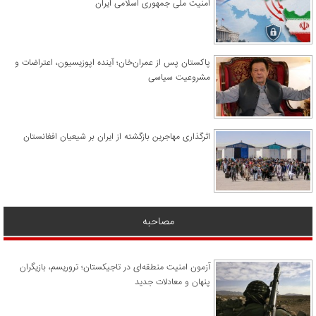
امنیت ملی جمهوری اسلامی ایران
پاکستان پس از عمران‌خان؛ آینده اپوزیسیون، اعتراضات و
مشروعیت سیاسی
اثرگذاری مهاجرین بازگشته از ایران بر شیعیان افغانستان
مصاحبه
آزمون امنیت منطقه‌ای در تاجیکستان؛ تروریسم، بازیگران
پنهان و معادلات جدید