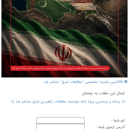
🟥 530مین نشریه تخصصی "مطالعات شرق" منتشر شد.
ارسال اين مطلب به دوستان
(( پنجاه و پنجمین ویژه نامه موسسه مطالعات راهبردی شرق منتشر شد ))
نام شما :
آدرس ايميل شما :