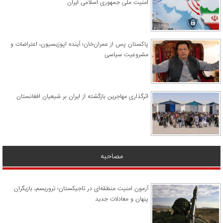
امنیت ملی جمهوری اسلامی ایران
پاکستان پس از عمران‌خان؛ آینده اپوزیسیون، اعتراضات و
مشروعیت سیاسی
اثرگذاری مهاجرین بازگشته از ایران بر شیعیان افغانستان
مصاحبه
آزمون امنیت منطقه‌ای در تاجیکستان؛ تروریسم، بازیگران
پنهان و معادلات جدید