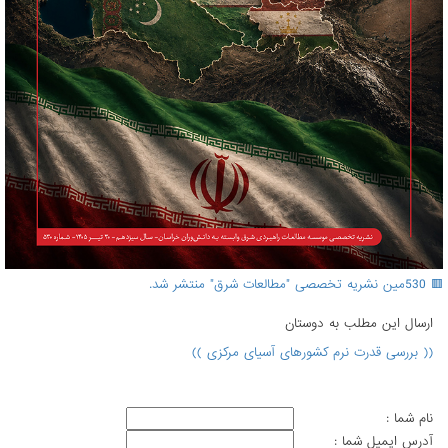
🟥 530مین نشریه تخصصی "مطالعات شرق" منتشر شد.
ارسال اين مطلب به دوستان
(( بررسی قدرت نرم کشورهای آسیای مرکزی ))
نام شما :
آدرس ايميل شما :