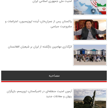
امنیت ملی جمهوری اسلامی ایران
پاکستان پس از عمران‌خان؛ آینده اپوزیسیون، اعتراضات و
مشروعیت سیاسی
اثرگذاری مهاجرین بازگشته از ایران بر شیعیان افغانستان
مصاحبه
آزمون امنیت منطقه‌ای در تاجیکستان؛ تروریسم، بازیگران
پنهان و معادلات جدید