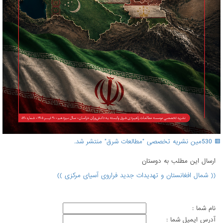
🟥 530مین نشریه تخصصی "مطالعات شرق" منتشر شد.
ارسال اين مطلب به دوستان
(( شمال افغانستان و تهدیدات جدید فراروی آسیای مرکزی ))
نام شما :
آدرس ايميل شما :