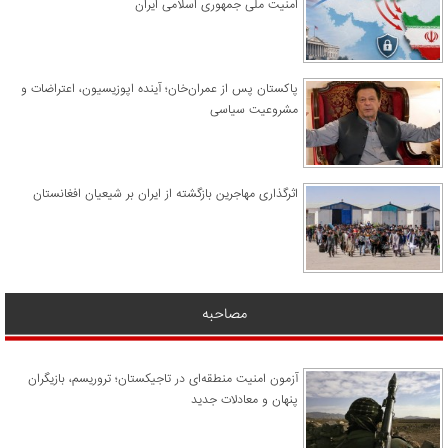
امنیت ملی جمهوری اسلامی ایران
پاکستان پس از عمران‌خان؛ آینده اپوزیسیون، اعتراضات و
مشروعیت سیاسی
اثرگذاری مهاجرین بازگشته از ایران بر شیعیان افغانستان
مصاحبه
آزمون امنیت منطقه‌ای در تاجیکستان؛ تروریسم، بازیگران
پنهان و معادلات جدید