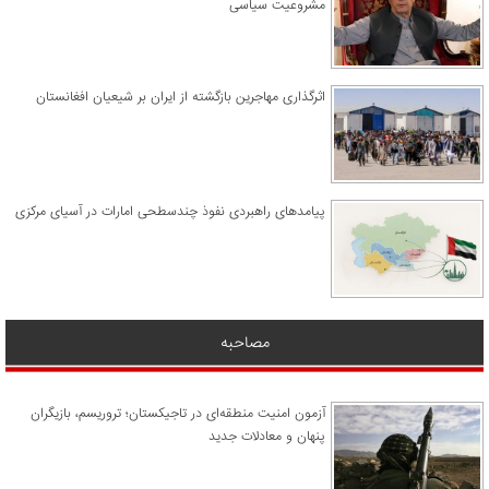
مشروعیت سیاسی
اثرگذاری مهاجرین بازگشته از ایران بر شیعیان افغانستان
پیامدهای راهبردی نفوذ چندسطحی امارات در آسیای مرکزی
مصاحبه
آزمون امنیت منطقه‌ای در تاجیکستان؛ تروریسم، بازیگران
پنهان و معادلات جدید