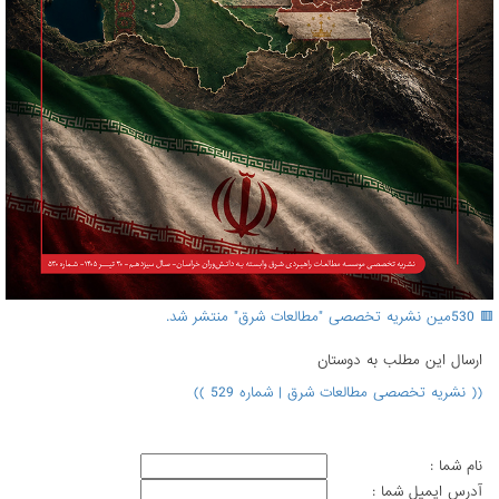
🟥 530مین نشریه تخصصی "مطالعات شرق" منتشر شد.
ارسال اين مطلب به دوستان
(( نشریه تخصصی مطالعات شرق | شماره 529 ))
نام شما :
آدرس ايميل شما :