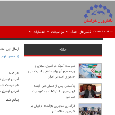
صفحه نخست
کشورهای هدف
موضوعات
انتشارات
ارسال اين مط
مقاله
(( حضور قوم ق
سیاست آمریکا در آسیای مرکزی و
پیامدهای آن برای منافع و امنیت ملی
نام شما :
جمهوری اسلامی ایران
آدرس ايميل ش
نام دوست شما
پاکستان پس از عمران‌خان؛ آینده
آدرس ايميل د
اپوزیسیون، اعتراضات و مشروعیت
سیاسی
پيغام شما :
اثرگذاری مهاجرین بازگشته از ایران بر
شیعیان افغانستان