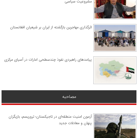
مشروعیت سیاسی
اثرگذاری مهاجرین بازگشته از ایران بر شیعیان افغانستان
پیامدهای راهبردی نفوذ چندسطحی امارات در آسیای مرکزی
مصاحبه
آزمون امنیت منطقه‌ای در تاجیکستان؛ تروریسم، بازیگران
پنهان و معادلات جدید