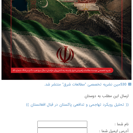
🟥 530مین نشریه تخصصی "مطالعات شرق" منتشر شد.
ارسال اين مطلب به دوستان
(( تحلیل رویکرد تهاجمی و تدافعی پاکستان در قبال افغانستان ))
نام شما :
آدرس ايميل شما :