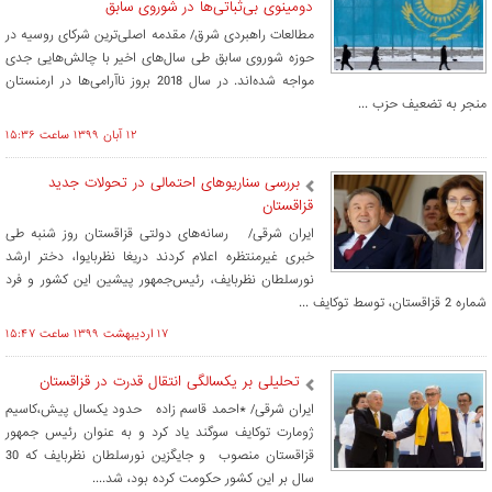
دومینوی بی‌ثباتی‌ها در شوروی سابق
مطالعات راهبردی شرق/ مقدمه اصلی‌ترین شرکای روسیه در
حوزه شوروی سابق طی سال‌های اخیر با چالش‌هایی جدی
مواجه شده‌اند. در سال 2018 بروز ناآرامی‌ها در ارمنستان
منجر به تضعیف حزب ...
۱۲ آبان ۱۳۹۹ ساعت ۱۵:۳۶
بررسی سناریوهای احتمالی در تحولات جدید
قزاقستان
ایران شرقی/ رسانه‌های دولتی قزاقستان روز شنبه طی
خبری غیرمنتظره اعلام کردند دریغا نظربایوا، دختر ارشد
نورسلطان نظربایف، رئیس‌جمهور پیشین این کشور و فرد
شماره 2 قزاقستان، توسط توکایف ...
۱۷ ارديبهشت ۱۳۹۹ ساعت ۱۵:۴۷
تحلیلی بر یکسالگی انتقال قدرت در قزاقستان
ایران شرقی/ *احمد قاسم زاده حدود یکسال پیش،کاسیم
ژومارت توکایف سوگند یاد کرد و به عنوان رئیس جمهور
قزاقستان منصوب و جایگزین نورسلطان نظربایف که 30
سال بر این کشور حکومت کرده بود، شد....