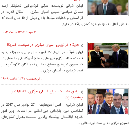
ایران شرقی نویسنده: سرگی کوژمیاکین تحلیلگر ارشد
مسائل سیاسی-امنیتی آسیای مرکزی انتقال قدرت در
قزاقستان و خطرات مرتبط با آن بیش از 10 سال است که
به طور فعال نه تنها در خود کشور، بلکه در خارج ...
۳ مرداد ۱۳۹۷ ساعت ۱۱:۰۲
جایگاه ترانزیتی آسیای مرکزی در سیاست آمریکا
ایران شرقی در تاریخ 27 فوریه سال جاری، «جوزف وتل»
فرمانده ستاد مرکزی نیروهای مسلح آمریکا، طی جلسه‌ای در
کمیسیون نیروهای مسلح مجلس نمایندگان کنگره آمریکا از
نفوذ کرملین در آسیای مرکزی ...
۱ ارديبهشت ۱۳۹۷ ساعت ۱۶:۰۸
اولین نشست سران آسیای مرکزی؛ انتظارات و
چشم‌اندازها
ایران شرقی/ اسن آسوبعلیف 27 نوامبر سال 2017 در
کنفرانس بین پارلمانی بین‌المللی در آستانه، وزیر امور
خارجه قزاقستان پیشنهاد برگزاری نشست رهبران کشورهای
آسیای مرکزی به ریاست نورسلطان ...