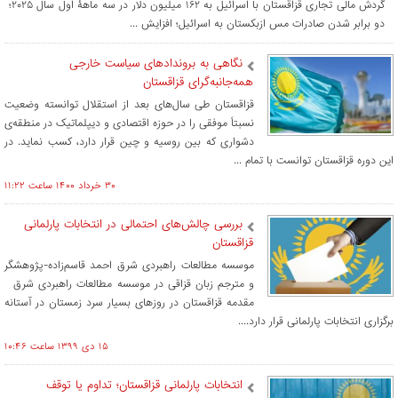
گردش مالی تجاری قزاقستان با اسرائیل به ۱۶۲ میلیون دلار در سه ماهۀ اول سال ۲۰۲۵؛
دو برابر شدن صادرات مس ازبکستان به اسرائیل؛ افزایش ...
نگاهی به بروندادهای سیاست خارجی
همه‌جانبه‌گرای قزاقستان
قزاقستان طی سال‌های بعد از استقلال توانسته وضعیت
نسبتاً موفقی را در حوزه اقتصادی و دیپلماتیک در منطقه‌ی
دشواری که بین روسیه و چین قرار دارد، کسب نماید. در
این دوره قزاقستان توانست با تمام ...
۳۰ خرداد ۱۴۰۰ ساعت ۱۱:۲۲
بررسی چالش‌های احتمالی در انتخابات پارلمانی
قزاقستان
موسسه مطالعات راهبردی شرق احمد قاسم‌زاده-پژوهشگر
و مترجم زبان قزاقی در موسسه مطالعات راهبردی شرق
مقدمه قزاقستان در روزهای بسیار سرد زمستان در آستانه
برگزاری انتخابات پارلمانی قرار دارد....
۱۵ دی ۱۳۹۹ ساعت ۱۰:۴۶
انتخابات پارلمانی قزاقستان؛ تداوم یا توقف