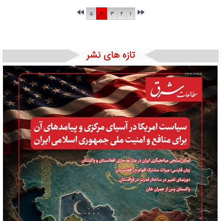
۵
۴
۳
۲
۱
تازه های نشر