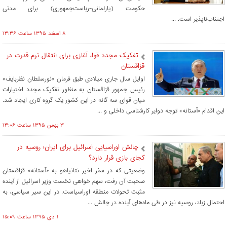
حکومت (پارلمانی-ریاست‌جمهوری) برای مدتی
اجتناب‌ناپذیر است. ...
۸ اسفند ۱۳۹۵ ساعت ۱۳:۳۶
تفکیک مجدد قوا، آغازی برای انتقال نرم قدرت در
قزاقستان
اوایل سال جاری میلادی طبق فرمان «نورسلطان نظربایف»
رئیس جمهور قزاقستان به منظور تفکیک مجدد اختیارات
میان قوای سه گانه در این کشور یک گروه کاری ایجاد شد.
این اقدام «آستانه» توجه دوایر کارشناسی داخلی و ...
۳ بهمن ۱۳۹۵ ساعت ۱۳:۰۶
چالش اوراسیایی اسرائیل برای ایران؛ روسیه در
کجای بازی قرار دارد؟
وضعیتی که در سفر اخیر نتانیاهو به «آستانه» قزاقستان
صحبت آن رفت، سهم خواهی نخست وزیر اسرائیل از آینده
مثبت تحولات منطقه اوراسیاست. در این سیر سیاسی، به
احتمال زیاد، روسیه نیز در طی ماه‌های آینده در چالش ...
۱ دی ۱۳۹۵ ساعت ۱۵:۰۹