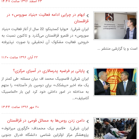
۲۳ اسفند ۱۳۹۶ ساعت ۱۴:۴۷
ابهام در چرایی ادامه فعالیت «بنیاد سوروس» در
قزاقستان
ایران شرقی/ *یولیا کستینکو: 22 سال از آغاز فعالیت «بنیاد
سوروس» در قلمرو قزاقستان می‌گذرد و تاکنون نسبت به
خروجی فعالیت مشکوک آن تحقیقی یا صورت نپذیرفته
است و یا گزارشی منتشر ...
۲۲ آبان ۱۳۹۶ ساعت ۱۱:۲۰
پایانی بر فرضیه پدرسالاری در آسیای مرکزی؟
ایران شرقی/ قاسم‌بیک محمد اف بیان مسئله: طی کمتر از
یک ماه اخیر «بیشکک» برای دومین بار «آستانه» را متهم
به مداخله در امور داخلی خود کرد این بار «الماسبیک
آتامبایف»...
۲۰ مهر ۱۳۹۶ ساعت ۱۳:۴۴
دامن زدن روس‌ها به مسائل قومی در قزاقستان
ایران شرقی/ *قاسم بیک محمد‌اف: «گرگوری میرانوف»
پژوهشگر مرکز اوکراین شناسی دانشگاه فدرال جنوبی