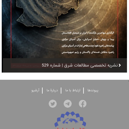
نشریه تخصصی مطالعات شرق | شماره 529
'
پيوندها
ارتباط با ما
دربارۀ ما
آرشيو