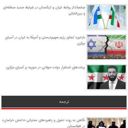
چشم‌انداز روابط ایران و ازبکستان در شرایط جدید منطقه‌ای
و بین‌المللی
​بازخورد تجاوز رژیم صهیونیستی و آمریکا به ایران در آسیای
مرکزی
پیامدهای استقرار دولت جولانی در سوریه بر آسیای مرکزی
ترجمه
نگاهی به روند تحول و راهبردهای عملیاتی «داعش خراسان»
در افغانستان