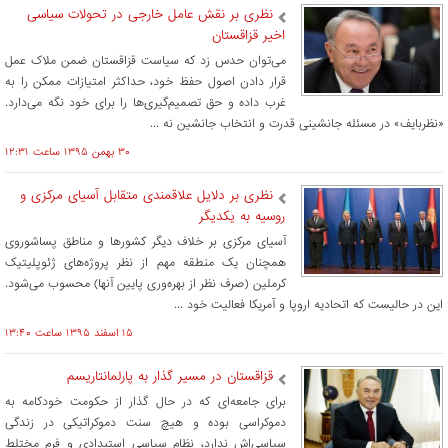
نظری بر نقش عامل خارجی در تحولات سیاسی
اخیر قزاقستان
می‌توان حدس زد که سیاست قزاقستان ضمن ملاک عمل
قرار دادن اصول حفظ خود، حداکثر امتیازات ممکن را به
غرب داده و حق تصمیم‌گیری‌ها را برای خود نگه می‌دارد.
«نظربایف» در مسئله جانشینی قدرت و انتخاب جانشین نه ...
۳۰ بهمن ۱۳۹۵ ساعت ۱۲:۳۱
نظری بر دلایل علاقمندی متقابل آسیای مرکزی و
روسیه به یکدیگر
آسیای مرکزی بر خلاف دیگر کشورها و مناطق پساشوروی
همچنان یک منطقه مهم از نظر پروژه‌های ژئوپلیتیک
کرملین (صرف نظر از بهره‌وری پایین آنها) محسوب می‌شود.
این در حالیست که اتحادیه اروپا و آمریکا فعالیت خود ...
۱۵ اسفند ۱۳۹۵ ساعت ۱۳:۴۰
قزاقستان در مسیر گذار به پارلمانتاریسم
برای جامعه‌ای که در حال گذار از حکومت خودکامه به
دموکراسی بوده و هیچ سنت دموکراتیکی در زندگی
سیاسی‌اش ندارد، نظام سیاسی استبدادی و فرم مختلط