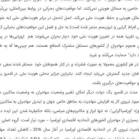
ه خاصی به مسائل هویتی نمی‌کنند. اما موقعیت‌های بحرانی در روابط بین‌المللی، بی‌ث
ئل هویتی و حفظ هویت ملی می‌کند. اصل تحمل در برابر هویت‌های ملی (به عنوان م
ش افراط گرایی و تروریسم منجر شده است) به حل و فصل این موقعیت‌های بحرانی کم
ی، تقریبا همه در تعیین هویت ملی خود دچار بحران می‌شوند: هم اروپایی‌ها در 
ان هجوم مهاجران از کشورهای مستقل مشترک المنافع هستند، هم چینی‌ها که به طو
ارد" حمایت می‌کنند و غیره.
در هر کشوری معمولا به صورت فشرده و در کنار هموطنان خود مستقر شده، سعی دارند
ان جدید گسترش می‌یابد ایجاد کنند. بنابراین جزایر محلی هویت ملی در قلمرو یک 
و موقعیت‌های درگیری باشند.
 مدت در قلمرو یک دولت دیگر امکان تغییر وضعیت مهاجران به وضعیت ساکنین مح
مبود نیروی کار به افزایش مهاجرت به مناطق خاص جهان و تبدیل مهاجران به ساکنی
وژه "اوراسیاگرایی"، نه تنها ابزار و مکانیزم‌های سیاسی، بلکه حکم‌فرما شدن این ای
بسیاری از مهاجران کشورهای اتحادیه اقتصادی اوراسیا – مورد نیاز است. گروه اصلی م
آمار رسمی مهاجرت نیروی کار در اتح