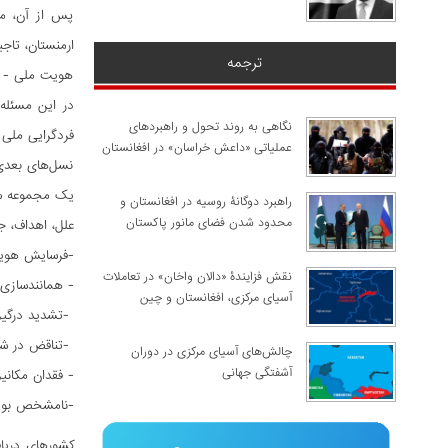
پس از آن، مش
ارمنستان، تاج
ترجمه
هویت ملی - ن
در این مسئله
نگاهی به روند تحول و راهبردهای
فردگرایی ملی
عملیاتی «داعش خراسان» در افغانستان
نسل‌های بعدی
یک مجموعه سا
راهبرد دوگانۀ روسیه در افغانستان و
محدود شدن فضای مانور پاکستان
علل، اهداف، ج
-فرسایش هوی
نقش فزایندۀ «دالان واخان» در تعاملات
- همانندسازی م
آسیای مرکزی، افغانستان و چین
-تشدید درگیر
-تناقض در ش
چالش‌های آسیای مرکزی در دوران
آشفتگی جهانی
- فقدان مکانی
-نامشخص بودن
کشورهای دریاف