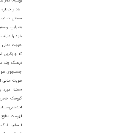
روسیه) آغاز شده، در
یاد و خاطره ا
مسائل دستیاب
بنابراین، وض
خود را دارند 
هویت مدنی تا
که جایگزین ت
فرهنگ چند مل
جستجوی هویت 
هویت مدنی ای
مسئله مورد ب
گروهک خاص حل 
اجتماعی-سیاسی
فهرست منابع:
1-سانینا. آ. گ. شکل‌گیری هویت روسی: رویکرد مدنی-دولتی. www/ ecsocman.hse.ru