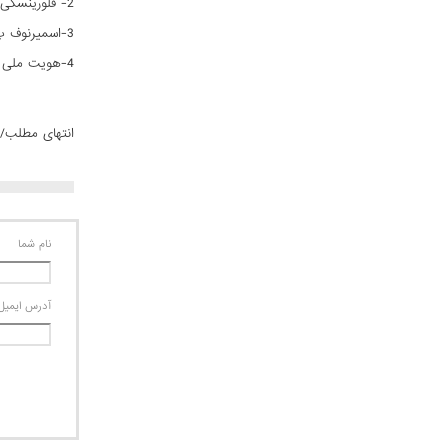
2- فلورینسکی، مکرتچیان. مهاجرت در روسیه در سال 2016. www/ iep.ru.
3-اسمیرنوف پ. هویت ملی، ماهیت ملی و ذهنیت ملی: مفاهیم و عوامل شکل‌گیری. Credo New، شماره 4. سال 2015.
4-هویت ملی و آینده روسیه. گزارش کلوب بین‌المللی "والدای". مسکو. 2014.
انتهای مطلب/.
نام شما
آدرس ايميل