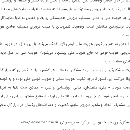
 حال حاضر، وضعیت بین المللی داشته و بیش از 80 کشور و منطقه را پوشش می دهد.
فرادی که به خاطر پیروزی مشترک بر نازیسم کشته شده‌اند، افراد با ملیت‌های مختلف
ی به هویت ملی و مدنی مستلزم پرورش همبستگی روابط و تعامل نه تنها نمایندگا
عیت قرقیزستان متناقض است: وضعیت شهروندان با ملیت قرقیزی همیشه ضامن هوی
نیست.
 حدی به هم‌تراز کردن هویت ملی قومی قوی کمک می‌کند. با این حال، در حوزه ا
دریجی هویت قومی به جای هویت ملی پیشنهاد می‌شود). هویت ملی در اصل باید هم
یتی فعلیت دارد.
و شکل‌گیری آن – می‌تواند مشکل اجتماعی هر کشوری باشد. کشوری که بنیان‌گذار
فا می‌کند. این کشور قادر به ترکیب هویت مدنی و هویت قومی-ملی بوده و به توس
حث هویت - ملی، منطقه‌ای، مدنی، اوراسیایی و غیره – ممکن است تنها به شرط 
و فصل شود. در چارچوب اتحادیه اقتصادی اوراسیا، منابع مشترک زیادی برای ایجا
 مشترک اتحاد جماهیر شوروی سابق، ذهنیت واحد، اشتغال یکسان در بازار کار، محی