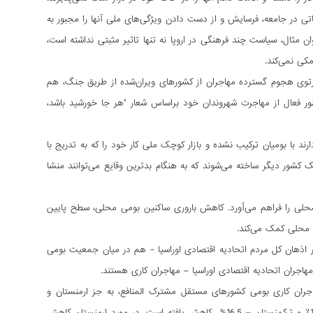
باتی در جامعه، فرسایش و از دست دادن ویژگی‌های ملی آنها را مجبور به
ثال، سیاست چند فرهنگی در اروپا نه تنها تاثیر مثبتی نداشته است،
کی نمی‌کند.
پرتوی هجوم گسترده مهاجران از کشورهای ویران‌شده از طریق جنگ، هم
ر فعال از مهاجرت شهروندان خود براساس شعار "هر جا خورشید باشد،
 با بومیان ترکیب نشده و بازار کوچک ملی کار خود را که به تدریج با
کشور دیگر ساخته می‌شوند که به هنگام بدترین وقایع می‌توانند منشا
لی را فراهم می‌آورد. کاهش باروری ساکنین بومی محلی، سطح پایین
ن محلی کمک می‌کند.
ده در اذهان کل مردم اتحادیه اقتصادی اوراسیا - هم در میان جمعیت بومی
هاجران اتحادیه اقتصادی اوراسیا – مهاجران کاری هستند.
ادیه اقتصادی اوراسیا در آغاز سال 2016 ، کاهش تعداد مهاجران کاری بومی کشورهای مستقل مشترک المنافع، به جز ارمنستان و
قرقیزستان ر در روسیه را نشان می‌دهد: تعداد مهاجران بومی تاجیکستان 10.6%، ازبکستان - 16.3٪ و ترکمنستان – 16.5% کاهش یافته است. در مورد ارمنستان کاهش