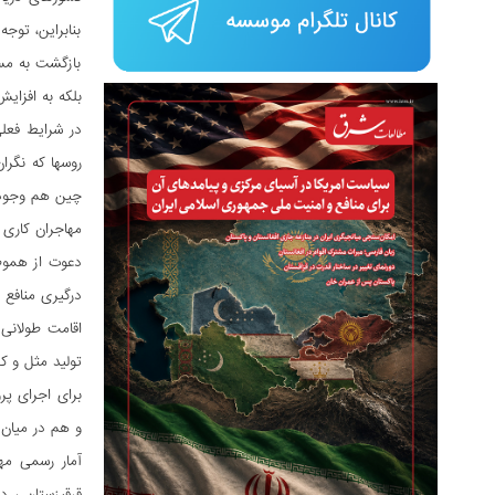
بنابراین، توج
بازگشت به مسا
بلکه به افزای
در شرایط فعل
روسها که نگر
چین هم وجود د
مهاجران کاری 
دعوت از هموطن
درگیری منافع 
اقامت طولانی
تولید مثل و ک
برای اجرای پر
و هم در میان 