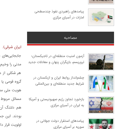
پیامدهای راهبردی نفوذ چندسطحی
امارات در آسیای مرکزی
مصاحبه
ایران شرقی/
جابجایی‌های 
آزمون امنیت منطقه‌ای در تاجیکستان؛
تروریسم، بازیگران پنهان و معادلات جدید
مدنی را وخیم‌
هر شکلی از ه
چشم‌انداز روابط ایران و ازبکستان در
گروه قومی یا
شرایط جدید منطقه‌ای و بین‌المللی
هویت ملی مدن
مسائل مربوط 
​بازخورد تجاوز رژیم صهیونیستی و آمریکا
به ایران در آسیای مرکزی
هم دلتنگ آن 
بودند. این ج
پیامدهای استقرار دولت جولانی در
اولویت قرار داد
سوریه بر آسیای مرکزی