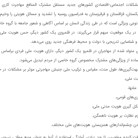
کلات اجتماعی-اقتصادی کشورهای جدید مستقل مشترک المنافع مهاجرت کاری گروهی
یکستان، قزاقستان و قرقیزستان به فدراسیون روسیه را تشدید و مسائل هویتی را وخیم‌ت
وعی ویژگی است که در طی زندگی انسان بر اساس آگاهی و شعور جامعه با گروه خ
 در یک موقعیت مبهم قرار می‌گیرند: در قلمروی یک کشور دیگر، حس هویت مل
 و شناسایی تدریجی با دولت و محیط فرهنگی جدید روی می‌دهد.
 متولد شده از مهاجران در قلمرو یک کشور دیگر، دارای هویت ملی فردی براساس 
ده از ویژگی‌های مشترک مخصوص گروه خاصی از مردم تبدیل می‌شود.
هت‌گیری‌ها، طول مدت، مقیاس و ترکیب ملی جنبش مهاجرتی موثر بر مشکلات در حال
ت ملی،
لتها،
ی‌های قومی،
کل گیری هویت مدنی ملی،
زم نظارت بر هویت ناهمگن،
 چشم‌انداز‌های همزیستی هویت‌های ملی مختلف.
ت کننده مهاجرین تا حد زیادی آمادگی استفاده از آنها به عنوان منبع موقتی نیروی کا