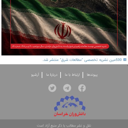
🟥 530مین نشریه تخصصی "مطالعات شرق" منتشر شد.
'
پيوندها
ارتباط با ما
دربارۀ ما
آرشيو
نقل و نشر مطالب با ذکر منبع آزاد است