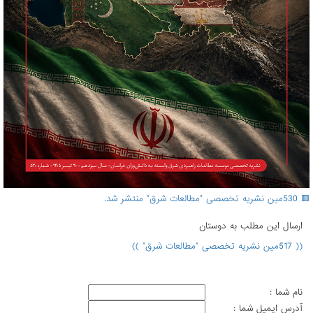
🟥 530مین نشریه تخصصی "مطالعات شرق" منتشر شد.
ارسال اين مطلب به دوستان
(( 517مین نشریه تخصصی "مطالعات شرق" ))
نام شما :
آدرس ايميل شما :