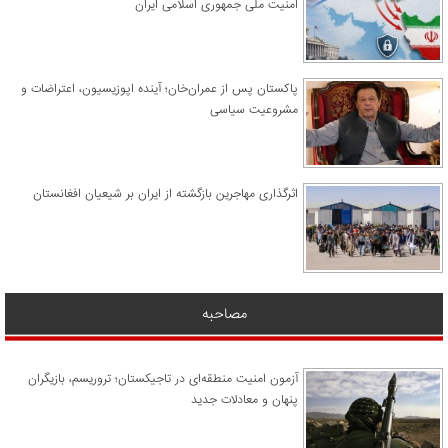
امنیت ملی جمهوری اسلامی ایران
پاکستان پس از عمران‌خان؛ آینده اپوزیسیون، اعتراضات و
مشروعیت سیاسی
اثرگذاری مهاجرین بازگشته از ایران بر شیعیان افغانستان
مصاحبه
آزمون امنیت منطقه‌ای در تاجیکستان؛ تروریسم، بازیگران
پنهان و معادلات جدید