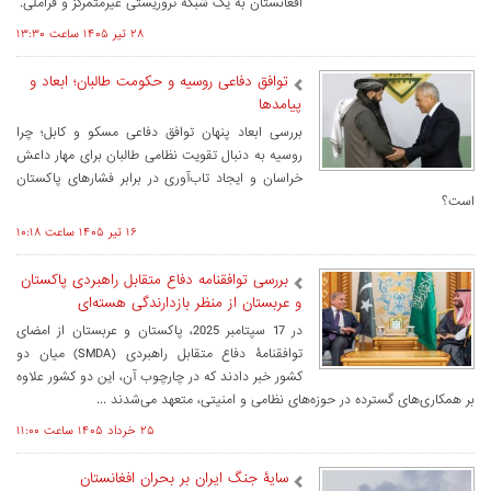
افغانستان به یک شبکۀ تروریستی غیرمتمرکز و فراملی.
۲۸ تير ۱۴۰۵ ساعت ۱۳:۳۰
توافق دفاعی روسیه و حکومت طالبان؛ ابعاد و
پیامدها
بررسی ابعاد پنهان توافق دفاعی مسکو و کابل؛ چرا
روسیه به دنبال تقویت نظامی طالبان برای مهار داعش
خراسان و ایجاد تاب‌آوری در برابر فشارهای پاکستان
است؟
۱۶ تير ۱۴۰۵ ساعت ۱۰:۱۸
بررسی توافقنامه دفاع متقابل راهبردی پاکستان
و عربستان از منظر بازدارندگی هسته‌ای
در 17 سپتامبر 2025، پاکستان و عربستان از امضای
توافقنامۀ دفاع متقابل راهبردی (SMDA) میان دو
کشور خبر دادند که در چارچوب آن، این دو کشور علاوه
بر همکاری‌های گسترده در حوزه‌های نظامی و امنیتی، متعهد می‌شدند ...
۲۵ خرداد ۱۴۰۵ ساعت ۱۱:۰۰
سایۀ جنگ ایران بر بحران افغانستان