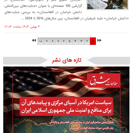
گزارشی 100 صفحه‌ای با عنوان «جنایت‌های بین‌المللی
داعش خراسان در افغانستان»، به بررسی جنایت‌های
«داعش خراسان» علیه شیعیان در افغانستان، بین سال‌های 2016 تا 2024 ...
۴ بهمن ۱۴۰۴ ساعت ۱۲:۰۴
۱۰
۹
۸
۷
۶
۵
۴
۳
۲
۱
تازه های نشر