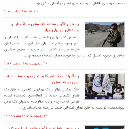
به قدرت رسیدن طالبان، زیرساخت‌های تغییر در آسیای مرکزی بود ...
۲ خرداد ۱۴۰۵ ساعت ۱۱:۰۰
تحول الگوی منازعۀ افغانستان و پاکستان و
پیامدهای آن برای ایران
بر اساس تکرر درگیری‌ها میان افغانستان و پاکستان و
عدم وجود چشم‌انداز برای حل این منازعه، می‌توان
‏منازعۀ بین دو کشور را در چارچوب مفهوم «درگیری
ساختاری مزمن» تحلیل کرد. در این چارچوب، بحران ‏نتیجۀ مجموعه‌ای ...
۳۰ ارديبهشت ۱۴۰۵ ساعت ۱۲:۳۰
تأثیرات جنگ آمریکا و رژیم صهیونیستی علیه
ایران بر افغانستان
جنگ رمضان فراتر از یک رویارویی نظامی، به خلق یک
فضای گفتمانی جدید در افغانستان انجامیده است؛
فضایی که در آن، «روایت مقاومت» به‌عنوان یک عامل
پیونددهنده، توانسته به خلق فضای گفتمانی جدید در زمینۀ هم‌راستاسازی ...
۲۶ ارديبهشت ۱۴۰۵ ساعت ۱۴:۴۹
بی‌طرفی نامتقارن؛ الگوی رفتاری آسیای مرکزی