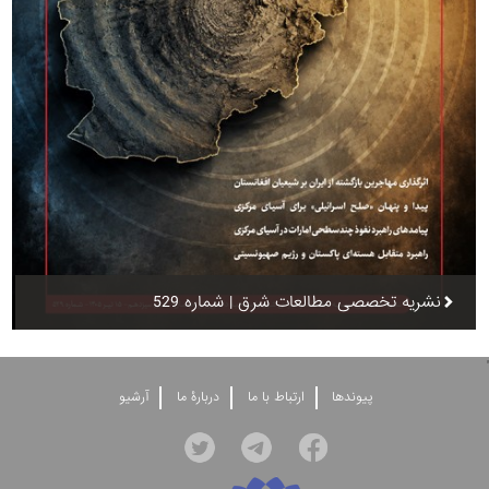
نشریه تخصصی مطالعات شرق | شماره 529
'
پيوندها
ارتباط با ما
دربارۀ ما
آرشيو