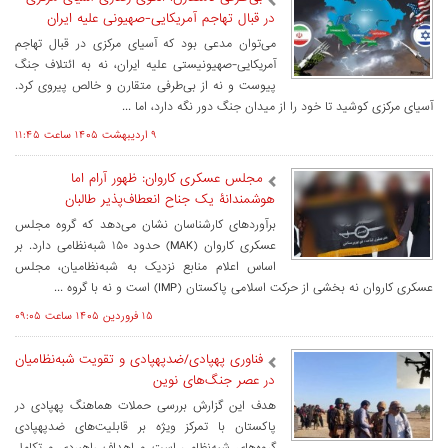
در قبال تهاجم آمریکایی-صهیونی علیه ایران
می‌توان مدعی بود که آسیای مرکزی در قبال تهاجم
آمریکایی-صهیونیستی علیه ایران، نه به ائتلاف جنگ
پیوست و نه از بی‌طرفی متقارن و خالص پیروی کرد.
آسیای مرکزی کوشید تا خود را از میدان جنگ دور نگه دارد، اما ...
۹ ارديبهشت ۱۴۰۵ ساعت ۱۱:۴۵
مجلس عسکری کاروان: ظهور آرام اما
هوشمندانۀ یک جناح انعطاف‌پذیر طالبان
برآوردهای کارشناسان نشان می‌دهد که گروه مجلس
عسکری کاروان (MAK) حدود ۱۵۰ شبه‌نظامی دارد. بر
اساس اعلام منابع نزدیک به شبه‌نظامیان، مجلس
عسکری کاروان نه بخشی از حرکت اسلامی پاکستان (IMP) است و نه با گروه ...
۱۵ فروردين ۱۴۰۵ ساعت ۰۹:۰۵
فناوری پهپادی/ضدپهپادی و تقویت شبه‌نظامیان
در عصر جنگ‌های نوین
هدف این گزارش بررسی حملات هماهنگ پهپادی در
پاکستان با تمرکز ویژه بر قابلیت‌های ضدپهپادی
گروه‌های شبه‌نظامی است و اهداف راهبردی و تکامل