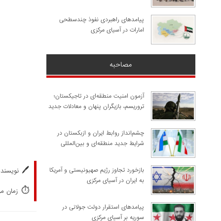
پیامدهای راهبردی نفوذ چندسطحی
امارات در آسیای مرکزی
مصاحبه
آزمون امنیت منطقه‌ای در تاجیکستان؛
تروریسم، بازیگران پنهان و معادلات جدید
چشم‌انداز روابط ایران و ازبکستان در
شرایط جدید منطقه‌ای و بین‌المللی
🖊️
​بازخورد تجاوز رژیم صهیونیستی و آمریکا
نویسنده
به ایران در آسیای مرکزی
⏱️
زمان مورد
پیامدهای استقرار دولت جولانی در
سوریه بر آسیای مرکزی