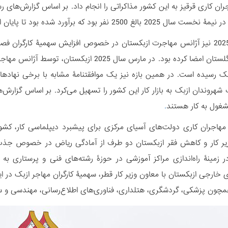
ن کاری قرقیز به این کشور مذاکراتی را انجام داد. بر اساس گزارش‌های رس
250 نفر بود که برآورد شده بود تا پایان این سال این رقم به 5500 نفر برسد.
در سپتامبر 2025 نیز آژانس مهاجرت ازبکستان در خصوص افزایش سهمیۀ کارگرا
نیروی کار انگلستان امضا کرده بود. در مارس سا
زبک رسیده است. در همین بازه نیز یک موافقتنامۀ مشابه با برخی نها
شغول به کار هستند
.
هاجران کاری دولت‌های آسیای مرکزی برای پیشبرد دیپلماسی کار، کشو
 خارجی ازبکستان با معاون وزیر کار قطر، سهمیۀ کارگران مهاجر ازبک در 
مچون پزشکی، گردشگری، هتلداری، فناوری‌های اطلاع‌رسانی، مهندسی و سای