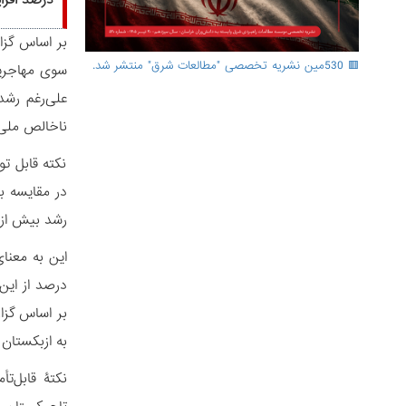
درصد افزا
🟥 530مین نشریه تخصصی "مطالعات شرق" منتشر شد.
ناخالص ملی ا
نکته قابل ت
رشد بیش از 4 برابری را در دستمزدها و مبالغ ارسالی نشان می‌
به ازبکستان 
نکتۀ قابل‌ت