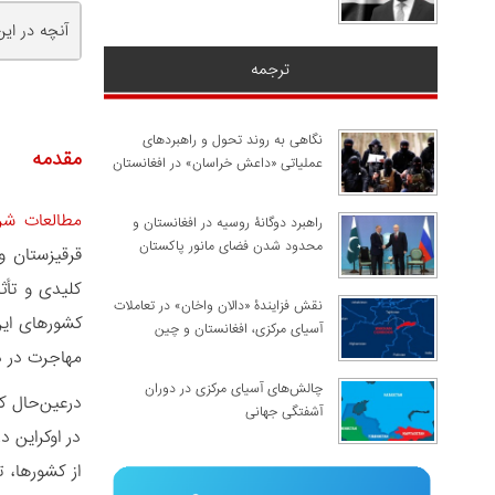
آنچه در ای
ترجمه
نگاهی به روند تحول و راهبردهای
مقدمه
عملیاتی «داعش خراسان» در افغانستان
مطالعات شر
راهبرد دوگانۀ روسیه در افغانستان و
محدود شدن فضای مانور پاکستان
قرقیزستان و
کلیدی و تأث
نقش فزایندۀ «دالان واخان» در تعاملات
آسیای مرکزی، افغانستان و چین
مهاجرت در د
چالش‌های آسیای مرکزی در دوران
درعین‌حال کا
آشفتگی جهانی
در اوکراین د
از کشورها، 