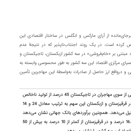
جای‌مانده از آرای مارکس و انگلس در ساختار اقتصادی این
قض کرده است. در یک روند اجتناب‌ناپذیر که در نتیجۀ عدم
اد مبتنی بر «خام‌فروشی» در سه کشور ازبکستان، تاجیکستان و
 آسیای مرکزی اقتصاد این سه کشور به طور محسوسی وابسته به
و درواقع ارز حاصل از صادرات به‌واسطة این مهاجرین تأمین
بانک جهانی در گزارش ابتدای سال 2025 صریحاً تأکید کرده که سهم حواله‌های ارسالی از سوی مهاجران در تاجیکستان 45 درصد از تولید ناخالص
ملی این کشور را تشکیل داده است که رقم بسیار قابل توجهی محسوب می‌شود. در قرقیزستان و ازبکستان این سهم به ترتیب معادل 24 و 14
شکیل می‌دهد. همچنین برآوردهای بانک جهانی نشان می‌دهد
در صورت توقف حواله‌های ارسالی مهاجران نرخ فقر در ازبکستان از 9.6 درصد به 16.8 درصد و در قرقیزستان از کمتر از 10 درصد به بیش از 50