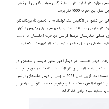
می وزارت کار قرقیزستان شمار کارگران مهاجر قانونی این کشور
ن فصلی این کشور در انگلیس یک توافقنامه با انجمن تأمین‌کنندگان
ل 2025 ازبکستان، توسط آژانس مهاجرت کار خارجی به توافقی مشابه با کرواسی برای پذیرش کارگران
دهای صنفی بلغارستان توسط آژانس مهاجرت ازبکستان به دست
آمد که جذب شهروندان ازبک به بازار کار این کشور را تسهیل می‌کرد. بر اساس گزارش‌های رسانه‌ای در حال حاضر حدود 15 هزار شهروند ازبکستان در
رهای عربی هستند. در دیدار اخیر سفیر عربستان سعودی در
تاشکند با وزیر کار و کاهش فقر ازبکستان دو طرف از آمادگی ریاض در خصوص جذب حداقل 20 هزار نیروی کار ازبک خبر دادند. در این چارچوب
توافق‌هایی در زمینۀ راه‌اندازی مراکز آموزشی در حوزۀ رشته‌های فنی و پرستاری به دست آمد. اوایل سال 2025 و پس از دیدار مقام‌های آژانس
این کشور افزایش یافت. در این چارچوب جذب کارگران مهاجر در
ر صنایع مورد توافق قرار گرفت