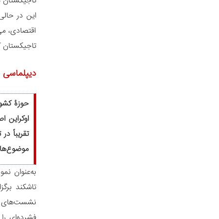
اقتصادی، می‌
تاجیکستان ک
دیپلماسی م
حوزۀ کشور
اوکراین ا
تقریباً د
موضوع‌ها
فشرده‌ای را 