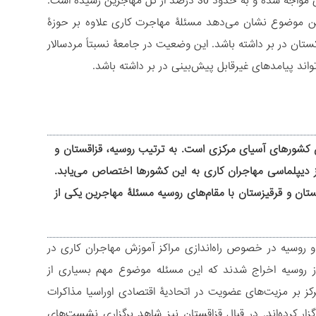
تاجیکستان شمار مهاجرین زن این کشور در نیمۀ نخست سال 2024 با رشد 25 درصدی مواجه شده و به حدود 30 درصد از کل مهاجرین رسیده است.
این بازه 3 درصد کاهش یافته است. این موضوع نشان می‌دهد مسئلۀ مهاجرت کاری علاوه بر حوزۀ
ستان در بر داشته باشد. این وضعیت در جامعۀ نسبتاً مردسالار
اند پیامدهای غیرقابل پیش‌بینی در بر داشته باشد.
 کشورهای آسیای مرکزی است. به ترتیب روسیه، قزاقستان و
 دیپلماسی مهاجران کاری به این کشورها اختصاص می‌یابد.
تان و قرقیزستان با مقام‌های روسیه مسئلۀ مهاجرین یکی از
ربط ازبکستان و روسیه در خصوص راه‌اندازی مراکز آموزش مهاجران کاری در
نفر از مهاجران کاری تاجیک از روسیه اخراج شدند که این مسئله موضوع مهم بسیاری از
202 بود. مقام‌های قرقیز نیز با تمرکز بر مزیت‌های عضویت در اتحادیۀ اقتصادی اوراسیا مذاکرات
گزار کرده‌اند. در قبال قزاقستان نیز شاهد برگزاری نشست‌های