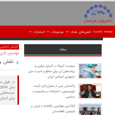
صفحه نخست
کشورهای هدف
موضوعات
انتشارات
گزارش تحلیلی
مقاله
مهاجران کاری
نقش و 
سیاست آمریکا در آسیای مرکزی و
امید رحیمی؛ پ
پیامدهای آن برای منافع و امنیت ملی
جمهوری اسلامی ایران
در طول سا
پاکستان پس از عمران‌خان؛ آینده
س
اپوزیسیون، اعتراضات و مشروعیت
عرصه‌هایی 
سیاسی
برای اجرای
اثرگذاری مهاجرین بازگشته از ایران بر
شیعیان افغانستان