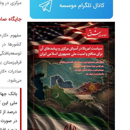
مرکزی در وضع
جایگاه صاد
مفهوم «کار»
کشورها در ک
توسعه‌یافتگ
قرقیزستان ب
صادرات «کار
می‌شود.
درصد از ت