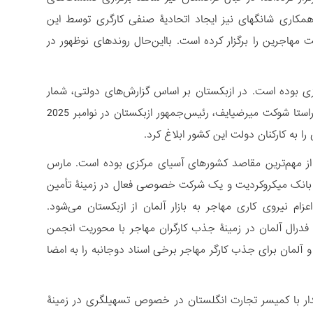
مکاری شانگهای نیز ایجاد اتحادیۀ صنفی کارگری توسط این
هاجرین را برگزار کرده است. بااین‌حال روندهای نوظهور در
زی بوده است. در ازبکستان بر اساس گزارش‌های دولتی، شمار
مهاجران به کشورهای اروپایی در سال‌های اخیر تا 4 برابر رشد داشته است. در همین راستا شوکت میرضیایف، رئیس‌جمهور ازبکستان در نوامبر 2025
به کارکنان دولت این کشور ابلاغ کرد.
 از مهم‌ترین مقاصد کشورهای آسیای مرکزی بوده است. مارس
لمان، بانک میکروکردیت و یک شرکت خصوصی فعال در زمینۀ تأمین
م نیروی کاری مهاجر به بازار آلمان از ازبکستان می‌شود.
کشور و مقام‌های فدرال آلمان در زمینۀ جذب کارگران مهاجر با محوریت انجمن
و آلمان برای جذب کارگر مهاجر برخی اسناد دوجانبه را به امضا
یر قرقیزستان نیز در سفر اروپایی خود به لندن در ژوئن 2025 در دیدار با کمیسر تجارت انگلستان در خصوص تسهیلگری در زمینۀ