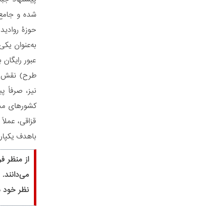
شده و جامع‌ت
حوزۀ روادید در سال 2018 و از سوی نورسلطان نظربایف، 
به‌عنوان یک
عبور رایگان 
طرح) نقش ف
نیز، صرفاً 
قزاقی، عملا
باهدف یکپار
از منظر ف
می‏‌دانند
نظر خود به