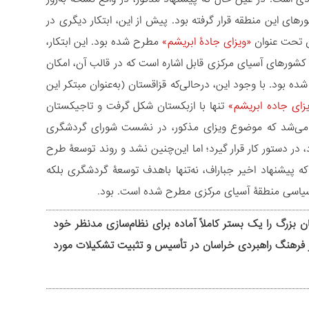
ای این منطقه قرار گرفته بود. پیش ‌از این، ابتکار دیگری در
«ویزای جادۀ ابریشم»
مطرح شده بود. این ابتکار،
شورهای آسیای مرکزی قابل اشاره است که در قالب آن، امکان
ه بود. با وجود این، درحالی‌که قزاقستان (به‌عنوان مبتکر این
زای جاده ابریشم»
تنها با ازبکستان شکل گرفت و تاجیکستان
ینی می‌شد که موضوع ویزای مذکور، در نشست شورای گردشگری
 قرار بود در سال 2019 در سمرقند برگزار شود، در دستور کار قرار گیرد؛ اما این‌چنین نشد و روند توسعۀ طرح
که پیشنهاد اخیر جباراف، نه‌تنها باهدف توسعۀ گردشگری بلکه
سیاسی منطقۀ آسیای مرکزی مطرح شده است. بود
.
زرگ را یک بستر کاملاً آماده برای نظام‏‌سازی مدنظر خود
 از فرهنگ راهبردی خراسان‏ در تأسیس و تثبیت تشکیلات مورد