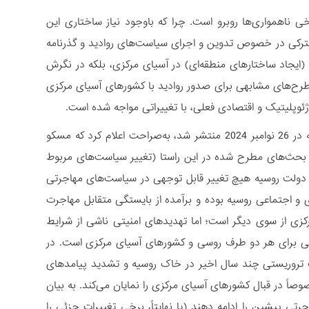
 ناهمواری‌ها روبرو است. چرا که باوجود نیاز ساختاری این
شترکی در خصوص تدوین و اجرای سیاست‌های روادید و گذرنامه
ی (ایجاد ساختارهای منطقه‌ای) در آسیای مرکزی، بلکه در نگرش
رح‌های مشابهی برای صدور روادید با کشورهای آسیای مرکزی
ژئوپلیتیک و اقتصادی فعلی، با تغییراتی مواجه شده است.
با تمام اینها، «الکساندر استرنیک»، از مقام‌های وزارت امور خارجۀ روسیه در اظهاراتی که در 26 نوامبر 2024 منتشر شد، به‌صراحت اعلام کرد که مسکو
 که بحث‌های مطرح شده در این راستا (تغییر سیاست‌های مربوط
و دولت روسیه هیچ تغییر قابل توجهی در سیاست‌های مهاجرتی
و اجتماعی روسیه بوده و برآمده از بایستگی متقابل مهاجرت
کزی از سوی دیگر است؛ اما تهدیدهای امنیتی ناشی از شرایط
ی برای هر دو طرف روسی و کشورهای آسیای مرکزی است. در
ات تروریستی چند سال اخیر در خاک روسیه و تشدید پیامدهای
ً در قبال کشورهای آسیای مرکزی را نمایان می‌کند. به بیان
 پیشین را ادامه دهند (یا نهایتاً، برخی تغییرات جزئی را