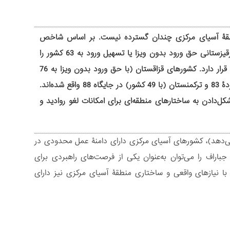
منطقۀ آسیای مرکزی چندان گسترده نیست. بر اساس شاخص
گذرنامۀ «هنلی و شرکا» برای سال 2025 (Henley & Partners, 2025)، شهروندان قرقیزستانی حق ورود بدون ویزا یا تسهیل ورود به 63 کشور را
دارند. این کشور در رتبۀ 77 جهان و در آسیای مرکزی پس از قزاقستان در رتبۀ دوم قرار دارد. کشورهای قزاقستان (با حق ورود بدون ویزا به 76
کشور) در رتبۀ 64، ازبکستان (با 61 کشور) در رتبۀ 78، تاجیکستان (با 56 کشور) در ردۀ 83 و ترکمنستان (با 49 کشور) در جایگاه 88 واقع شده‌اند.
کل‌دادن به ساختارهای منطقه‌ای برای امکانات لغو روادید و
می‌دهد)، کشورهای آسیای مرکزی دارای دامنۀ عمل محدودی در
باراف را می‌توان به‌عنوان یکی از فرصت‌های راهبردی برای
ا نیازهای واقعی و ساختاری منطقۀ آسیای مرکزی نیز دارای