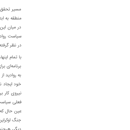
مسیر تحقق «
منطقه به اب
در میان این 
سیاست روادی
در نظر گرفته
برنامه‌ای ب
به روادید ا
خود ایجاد ن
نیروی کار ب
فعلی سیاست‌
عین ‌حال که
جنگ اوکراین
دیگر، هرچند