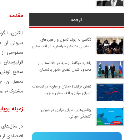
مقدمه
ترجمه
تاکنون، الگ
نگاهی به روند تحول و راهبردهای
بیرونی آن د
عملیاتی «داعش خراسان» در افغانستان
سطوحی از ال
قرقیزستان مب
راهبرد دوگانۀ روسیه در افغانستان و
محدود شدن فضای مانور پاکستان
سطح نوینی ا
تحقق آن، چن
نقش فزایندۀ «دالان واخان» در تعاملات
مشترک»، ضرو
آسیای مرکزی، افغانستان و چین
زمینه پویا
چالش‌های آسیای مرکزی در دوران
آشفتگی جهانی
در سال‌های 
اقتصادی از س