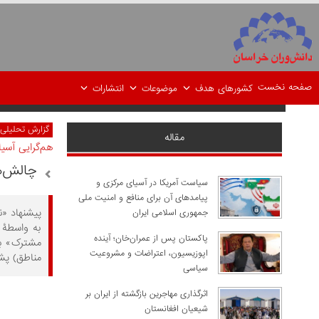
صفحه نخست
کشورهای هدف
موضوعات
انتشارات
گزارش تحلیلی
مقاله
هم‌گرایی آسی
چالش‌ه
سیاست آمریکا در آسیای مرکزی و
پیامدهای آن برای منافع و امنیت ملی
پیشنهاد «ن
جمهوری اسلامی ایران
به واسطۀ 
پاکستان پس از عمران‌خان؛ آینده
مشترک» بس
اپوزیسیون، اعتراضات و مشروعیت
مناطق) پشت
سیاسی
اثرگذاری مهاجرین بازگشته از ایران بر
شیعیان افغانستان