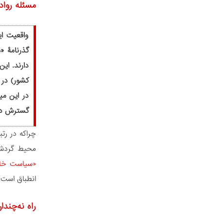
مسئله رواد
واقعیت ا
در این می
گسترش دا
چراکه در رت
محیط گردشگ
«سیاست خا
انطباق است.
راه نه‌چند