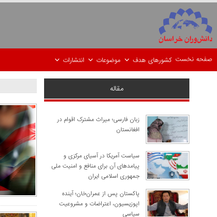
صفحه نخست
کشورهای هدف
موضوعات
انتشارات
مقاله
زبان فارسی؛ میراث مشترک اقوام در
افغانستان
سیاست آمریکا در آسیای مرکزی و
پیامدهای آن برای منافع و امنیت ملی
جمهوری اسلامی ایران
پاکستان پس از عمران‌خان؛ آینده
اپوزیسیون، اعتراضات و مشروعیت
سیاسی