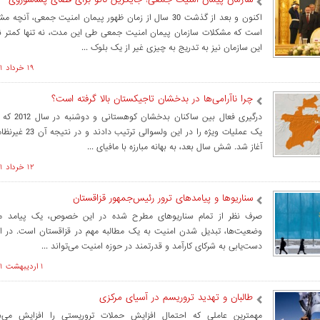
اکنون و بعد از گذشت 30 سال از زمان ظهور پیمان امنیت جمعی، 
است که مشکلات سازمان پیمان امنیت جمعی طی این مدت، نه تنها کمتر ن
این سازمان نیز به تدریج به چیزی غیر از یک بلوک ...
۱۹ خرداد ۱۴۰۱ ساعت ۱۳:۰۲
چرا ناآرامی‌ها در بدخشان تاجیکستان بالا گرفته است؟
درگیری فعال بین س
یک عملیات ویژه را در این و
آغاز شد. شش سال بعد، به بهانه مبارزه با مافیای ...
۱۲ خرداد ۱۴۰۱ ساعت ۱۱:۵۴
سناریوها و پیامدهای ترور رئیس‌جمهور قزاقستان
صرف‌ نظر از تمام سناریوهای مطرح شده در این خصوص، یک پیامد م
وضعیت‌ها، تبدیل شدن امنیت به یک مطالبه مهم در قزاقستان است. در 
دست‌یابی به شرکای کارآمد و قدرتمند در حوزه امنیت می‌تواند ...
۱ ارديبهشت ۱۴۰۱ ساعت ۱۱:۳۵
طالبان و تهدید تروریسم در آسیای مرکزی
مهمترین عاملی که احتمال افزایش حملات تروریستی را افزایش می‌ده