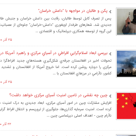
پکن و طالبان در مواجهه با "داعش خراسان"
پس از تصرف کابل توسط طالبان، رقابت بین داعش خراسان و جنبش طالبا
جدیدی شد. شعارهای طرفدار اویغوری "داعش-خراسان" جلوه‌ای از عصبانیت 
این گروه از توسعه همکاری دیپلماتیک و اقتصادی ...
۲۵ آذر ۱۴۰۰ ساعت ۱۵:۲۴
بررسي ابعاد اسلام‌گرايي افراطي در آسياي مركزي و راهبرد آمريكا در 
تحولات اخير در افغانستان جرقه‌ي شكل‌گيري هسته‌هاي جديد افراط‌گرا د
مرکزی را دوباره روشن كرده است. اما خروج آمريكا از افغانستان و تشديد ب
کشور، ناآرامي در مرزهاي افغانستان با ...
۲۵ آذر ۱۴۰۰ ساعت ۱۴:۴۶
چین چه نقشی در تامین امنیت آسیای مرکزی خواهد داشت؟
افزایش مشارکت چین در امور آسیای مرکزی، ابعاد جدیدی به درک امنیت د
کرده است. امنیت سرمایه گذاری‌ها، جلوگیری از تروریسم و انتقال افراط گرای
ناآرام چین - اهداف اصلی دیپلماسی چین ...
۲۲ آذر ۱۴۰۰ ساعت ۱۲:۰۵