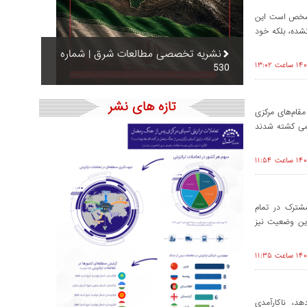
آنچه مشخص است این
شده، بلکه خود
نشریه تخصصی مطالعات شرق | شماره
530
تازه های نشر
اکنان بدخشان کوهستانی و دوشنبه در سال 2012 که مقام‌های مرکزی
لسوالی ترتیب دادند و در نتیجه آن 23 غیرنظامی کشته شدند
شترک در تمام
این وضعیت نیز
د، ناکارآمدی