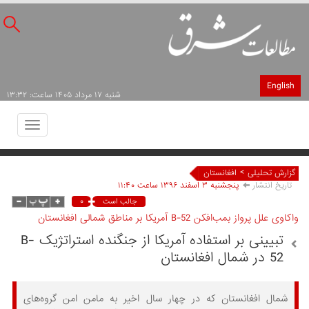
English
شنبه ۱۷ مرداد ۱۴۰۵ ساعت: ۱۳:۳۲
Toggle
avigation
>
گزارش تحلیلی
افغانستان
تاریخ انتشار
پنجشنبه ۳ اسفند ۱۳۹۶ ساعت ۱۱:۴۰
۰
جالب است
واکاوی علل پرواز بمب‌افکن B-52 آمریکا بر مناطق شمالی افغانستان
تبیینی بر استفاده آمریکا از جنگنده استراتژیک B-
52 در شمال افغانستان
شمال افغانستان که در چهار سال اخیر به مامن امن گروه‌های