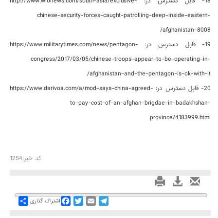
18- قابل دسترس در: http://www.wionews.com/south-asia/exclusive-
chinese-security-forces-caught-patrolling-deep-inside-eastern-
afghanistan-8008/
19- قابل دسترس در: https://www.militarytimes.com/news/pentagon-
congress/2017/03/05/chinese-troops-appear-to-be-operating-in-
afghanistan-and-the-pentagon-is-ok-with-it/
20- قابل دسترس در: https://www.darivoa.com/a/mod-says-china-agreed-
to-pay-cost-of-an-afghan-brigdae-in-badakhshan-
province/4183999.html
کد خبر:1254
Share
Facebook
Twitter
Email
Telegram
اشتراک گذاری