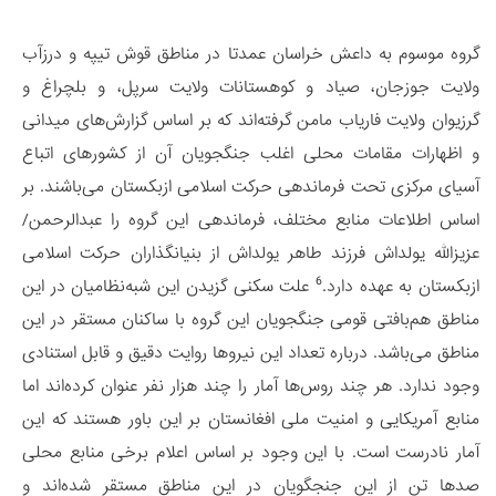
گروه موسوم به داعش خراسان عمدتا در مناطق قوش تیپه و درزآب
ولایت جوزجان، صیاد و کوهستانات ولایت سرپل، و بلچراغ و
گرزیوان ولایت فاریاب مامن گرفته‌اند که بر اساس گزارش‌های میدانی
و اظهارات مقامات محلی اغلب جنگجویان آن از کشورهای اتباع
آسیای مرکزی تحت فرماندهی حرکت اسلامی ازبکستان می‌باشند. بر
اساس اطلاعات منابع مختلف، فرماندهی این گروه را عبدالرحمن/
عزیزالله یولداش فرزند طاهر یولداش از بنیانگذاران حرکت اسلامی
6
ازبکستان به عهده دارد.
علت سکنی گزیدن این شبه‌نظامیان در این
مناطق هم‌بافتی قومی جنگجویان این گروه با ساکنان مستقر در این
مناطق می‌باشد. درباره تعداد این نیروها روایت‌ دقیق و قابل استنادی
وجود ندارد. هر چند روس‌ها آمار را چند هزار نفر عنوان کرده‌اند اما
منابع آمریکایی و امنیت ملی افغانستان بر این باور هستند که این
آمار نادرست است. با این وجود بر اساس اعلام برخی منابع محلی
صدها تن از این جنجگویان در این مناطق مستقر شده‌اند و