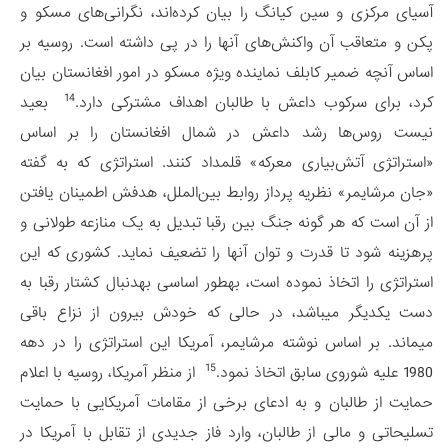
آسیای مرکزی و سین کیانگ را بیان کرده‌اند، نگرانی‌های مسکو و
پکن و متعاقب آن واکنش‌های آنها را در پی داشته است. روسیه بر
اساس آنچه ضمیر کابلف نماینده ویژه مسکو در امور افغانستان بیان
14
کرد، برای سرکوب داعش با طالبان اهداف مشترکی دارد.
بعید
نیست روس‌ها رشد داعش در شمال افغانستان را بر اساس
«استراتژی آتش‌بیاری معرکه» قلمداد کنند. استراتژی که به گفته
«جان مرشایمر» نظریه پرداز روابط بین‌الملل، هدفش اطمینان یافتن
از آن است که هر گونه جنگ بین رقبا تبدیل به یک منازعه‏ طولانی و
پرهزینه شود تا قدرت و توان آنها را تضعیف نماید. کشوری که این
استراتژی را اتخاذ نموده است، به‏طور اساسی به‏دنبال کشتار رقبا به
دست یکدیگر می‏باشد، در حالی که خودش بیرون از نزاع باقی
می‏ماند. بر اساس نوشته مرشایمر، آمریکا این استراتژی را در دهه
15
1980 علیه شوروی سابق اتخاذ نمود.
از منظر آمریکا، روسیه با اعلام
حمایت از طالبان و به ادعای برخی از مقامات آمریکایی با حمایت
تسلیحاتی و مالی از طالبان، وارد فاز جدیدی از تقابل با آمریکا در