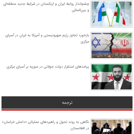
چشم‌انداز روابط ایران و ازبکستان در شرایط جدید منطقه‌ای
و بین‌المللی
​بازخورد تجاوز رژیم صهیونیستی و آمریکا به ایران در آسیای
مرکزی
پیامدهای استقرار دولت جولانی در سوریه بر آسیای مرکزی
ترجمه
نگاهی به روند تحول و راهبردهای عملیاتی «داعش خراسان»
در افغانستان