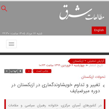
English
شنبه ۱۷ مرداد ۱۴۰۵ ساعت: ۲۲:۳۰
Toggle
avigation
>
گزارش تحلیلی
ازبکستان
تاریخ انتشار
چهارشنبه ۶ فروردين ۱۳۹۹ ساعت ۱۰:۲۳
۰
جالب است
تحولات ازبکستان
تغییر و تداوم خویشاوندگماری در ازبکستان در
دوره میرضیایف
در کشورهای آسیای مرکزی، خانواده رهبران سیاسی و مقامات