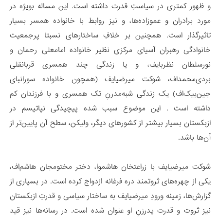
و ظهور کمتری در سیاستِ قدرت داشته است. این مساله بویژه در
مورد برادران و عموزاده‌ها، و نیز روابط با خانواده همسر بسیار
تاثیرگذار است. همچنین بر خلافِ ساختارهای نسبتا پرجمعیت
خانوادگی رهبران آسیای مرکزی نظیر خانواده امامعلی رحمان و
نورسلطان نظربایف، و یا زندگی چند همسری قربانقلی
بردی‌محمداف، شوکت میرضیایف (همچون خانواده سورانبای
جین‌بیک‌اف) یک زندگی شبه‌مدرنِ تک همسری و با فرزندان کم
داشته است . این موضوع سبب شده پیچیدگی نپاتیسم در
ازبکستان بسیار بیشتر از کشورهای دیگر، ولیکن، سطح آن‌ پایین‌تر از
آن‌ها باشد.
شوکت میرضیایف با زراعتخان هاشموا، دختر مختومجان هاشم‌اف،
یکی از چهره‌های ثروتمند دره فرغانه ازدواج کرده است. در بسیاری از
گزارش‌ها، زمینه ورودِ میرضیایف به ساختار سیاسی و قدرتِ ازبکستان
نیز ثروت و قدرت پدرزنِ او عنوان شده است. در رسانه‌ها نیز قید