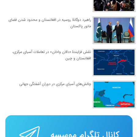
راهبرد دوگانۀ روسیه در افغانستان و محدود شدن فضای
مانور پاکستان
نقش فزایندۀ «دالان واخان» در تعاملات آسیای مرکزی،
افغانستان و چین
چالش‌های آسیای مرکزی در دوران آشفتگی جهانی