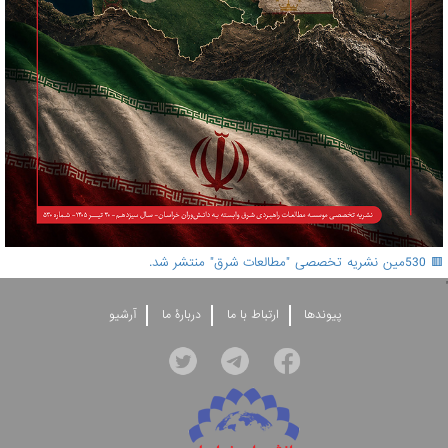
🟥 530مین نشریه تخصصی "مطالعات شرق" منتشر شد.
'
پيوندها
ارتباط با ما
دربارۀ ما
آرشيو