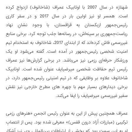
شهنازه در سال 2007 با اوتابیک عمراف (شاخانوف) ازدواج کرده
است. همسر او نیز اولین بار در سال 2017 و در سفر کاری
رئیس‌جمهور ازبکستان به قزاقستان، با وجود نشانِ نهاد
ریاست‌جمهوری بر سینه‌اش، در رسانه‌ها جلب توجه کرد. برخی منابع
غیررسمی فاش کرده‌اند که از ابتدای 2017، شاخانوف به استخدام تیم
امنیت شخصی رئیس‌جمهور در آمده است. گفته می‌شود او یک
ورزشکار حرفه‌ای رزمی نیز می‌باشد. در برخی گزارش‌ها نیز عمراف
رئیس تیمِ حفاظت شخصی میرضیایف عنوان شده است. اوتابیک
شاخانوف علاوه بر وظایفی که در تیم امنیتی رئیس‌جمهور دارد، در
برخی دیدارهای بسیار مهم با چهره های مطرح خارجی نیز نقش
سفیر غیررسمی میرضیایف را ایفا می‌کند.
عمراف همچنین پیش از این به عنوان رئیس انجمن «هنرهای رزمی
ترکیبی (مبارزات آزاد درون قفس)» معرفی شده بود. پس از انتصابِ
او به این سمت بود که بخشی از ارتباطات بین‌المللی وی نیز آشکار