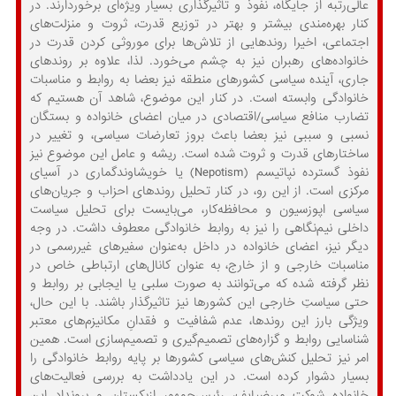
عالی‌رتبه از جایگاه، نفوذ و تاثیرگذاری بسیار ویژه‌ای برخوردارند. در
کنار بهره‌مندی بیشتر و بهتر در توزیع قدرت، ثروت و منزلت‌های
اجتماعی، اخیرا روندهایی از تلاش‌ها برای موروثی کردن قدرت در
خانواده‌های رهبران نیز به چشم می‌خورد. لذا، علاوه بر روندهای
جاری، آینده سیاسی کشورهای منطقه نیز بعضا به روابط و مناسبات
خانوادگی وابسته است. در کنار این موضوع، شاهد آن هستیم که
تضارب منافع سیاسی/اقتصادی در میان اعضای خانواده و بستگان
نسبی و سببی نیز بعضا باعث بروز تعارضات سیاسی، و تغییر در
ساختارهای قدرت و ثروت شده است. ریشه و عامل این موضوع نیز
نفوذ گسترده نپاتیسم (Nepotism) یا خویشاوندگماری در آسیای
مرکزی است. از این رو، در کنار تحلیل روند‌های احزاب و جریان‌های
سیاسی اپوزسیون و محافظه‌کار، می‌بایست برای تحلیل سیاست
داخلی نیم‌نگاهی را نیز به روابط خانوادگی معطوف داشت. در وجه
دیگر نیز، اعضای خانواده در داخل به‌عنوان سفیرهای غیررسمی در
مناسبات خارجی و از خارج، به عنوان کانال‌های ارتباطی خاص در
نظر گرفته شده که می‌توانند به صورت سلبی یا ایجابی بر روابط و
حتی سیاستِ خارجی این کشورها نیز تاثیرگذار باشند. با این حال،
ویژگی بارز این روندها، عدم شفافیت و فقدانِ مکانیزم‌های معتبر
شناسایی روابط و گزاره‌های تصمیم‌گیری و تصمیم‌سازی است. همین
امر نیز تحلیل کنش‌های سیاسی کشورها بر پایه روابط خانوادگی را
بسیار دشوار کرده است. در این یادداشت به بررسی فعالیت‌های
خانواده شوکت میرضیایف، رئیس‌جمهور ازبکستان و برونداد این