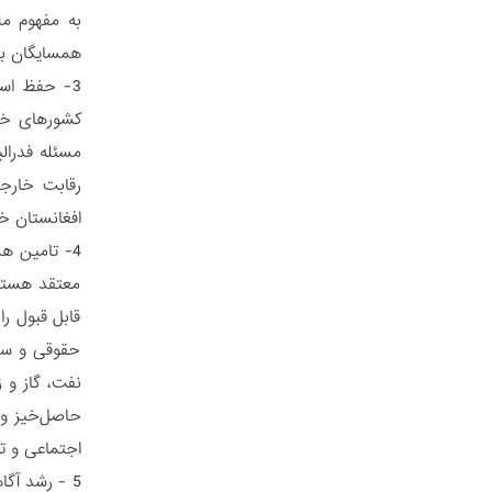
به مفهوم مل
همسایگان بر
3- حفظ اس
کشورهای خار
مسئله فدرال
رقابت خارجی
افغانستان 
4- تامین ه
معتقد هستند
قابل قبول را
حقوقی و سیا
نفت، گاز و 
حاصل‌خیز و 
اجتماعی و تج
5 - رشد آگ