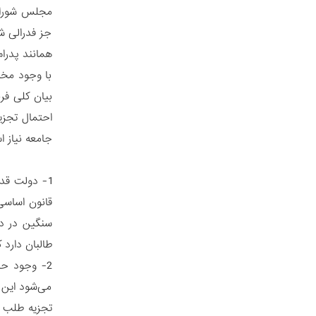
مجلس شورای 
جز فدرالی ش
همانند پدرام
با وجود مخا
بیان کلی فر
احتمال تجزیه
جامعه نیاز 
1- دولت قد
قانون اساسی
سنگین در دس
طالبان دارد که بیش از 40 درصد خاک افغانستان در معرض تهدید
2- وجود حس
می‌شود این 
تجزیه طلب ز