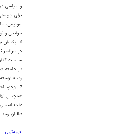
و سیاسی در 
برای جوامعی
خواندن و نوشتن بی‌بهره مانده‌ان
6- یکسان ب
در سرتاسر ک
سیاست گذاری
در جامعه صو
زمینه توسعه
7- وجود اح
همچنین نهاد
علت اساسی 
طالبان رشد ن
نتیجه‌گیری