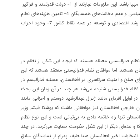
به طور کلی فدرالیسم ملزوماتی دارد که برای ایجاد نظام فدرالیستی در یک جامعه باید مهیا باشد. این ملزومات عبارتند از: 1- دولت قدرتمند و فراگیر
2- وجود حس مشترک ملی و عدم وجود انگیزه‌های تجزیه طلبانه 3- حفظ استقلال سیاسی و عدم دخالت‌های همسایگان 4- تامین هزینه‌های نظام
بورکراسی فدرالی 5- رشد آگاهی سیاسی در بین توده مردم 6- یکسان بودن روند رشد اقتصادی و توسعه در همه نقاط کشور 7- وجود احزاب
نظام فدرالیستی معتقد هستند که ایجاد این شکل از نظام در
ستان هستند. اما موافقان نظام فدرالیستی معتقد هستند که این
ای صلح و امنیت سرتاسری در افغانستان. مسئله فدرالیسم در
د نظام فدرالیستی شنیده می‌شد هر چند در آن زمان این بحث
ر اوایل افردای مانند ژنرال عبدالرشید دوستم و احزابی مانند
ن خارجی افغانستان نیز موافقانی داشت که یوشکا فیشر وزیر
نستان تنها راه خاتمه دادن به بی‌ثباتی است و این نوع نظام
یکا و عده‌ای دیگر از این شکل حکومت حمایت می‌کرند. در چند
تخابات اخیر افغانستان عبدالطیف پدرام از نمایندگان سابق