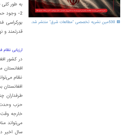
🟥 530مین نشریه تخصصی "مطالعات شرق" منتشر شد.
قدرتمند و ن
ارزیابی نظام ف
در کشور افغ
افغانستان مق
نظام می‌توا
افغانستان ب
طرفداران چند
حزب وحدت اس
خارجه وقت آ
می‌تواند من
سال اخیر دو