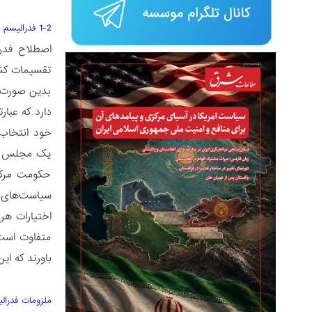
1-2 فدرالیسم
تقسیمات کشو
بدین صورت ک
دارد که عبار
خود انتخاب 
یک مجلس دار
حکومت مرکزی
سیاست‌های ک
اختیارات هر
متفاوت است.
باورند که ای
ملزومات فدرال