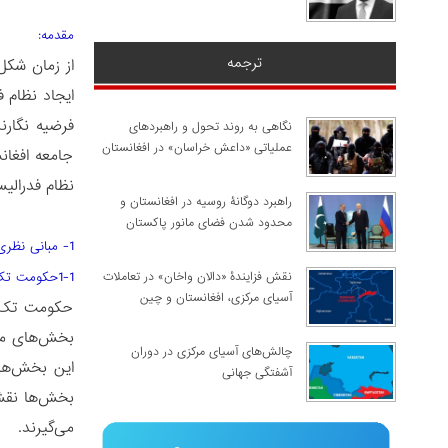
مقدمه:
ترجمه
از زمان شکل
ایجاد نظام ف
فرضیه نگارن
نگاهی به روند تحول و راهبردهای
عملیاتی «داعش خراسان» در افغانستان
جامعه افغان
نظام فدرالی
راهبرد دوگانۀ روسیه در افغانستان و
محدود شدن فضای مانور پاکستان
1- مبانی نظری
نقش فزایندۀ «دالان واخان» در تعاملات
1-1حکومت تک ساخت (یونیتری)
آسیای مرکزی، افغانستان و چین
حکومت تک س
بخش‌های مخت
چالش‌های آسیای مرکزی در دوران
این بخش‌ها 
آشفتگی جهانی
بخش‌ها نقش 
می‌گیرند.