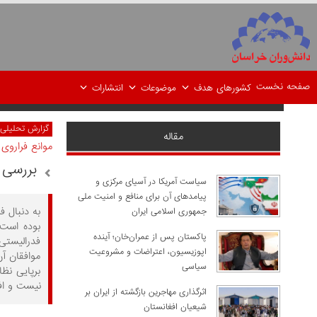
صفحه نخست
کشورهای هدف
موضوعات
انتشارات
گزارش تحلیلی
مقاله
موانع فراروی 
بررسی 
سیاست آمریکا در آسیای مرکزی و
پیامدهای آن برای منافع و امنیت ملی
به دنبال 
جمهوری اسلامی ایران
بوده است 
پاکستان پس از عمران‌خان؛ آینده
فدرالیستی 
اپوزیسیون، اعتراضات و مشروعیت
موافقان آن
سیاسی
برپایی نظ
نیست و اف
اثرگذاری مهاجرین بازگشته از ایران بر
شیعیان افغانستان