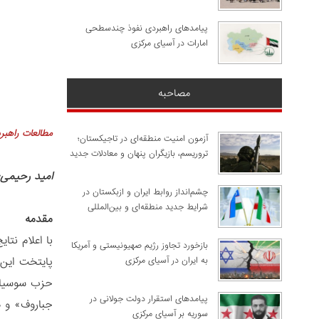
پیامدهای راهبردی نفوذ چندسطحی
امارات در آسیای مرکزی
مصاحبه
مطالعات راهب
آزمون امنیت منطقه‌ای در تاجیکستان؛
تروریسم، بازیگران پنهان و معادلات جدید
امید رحیمی
چشم‌انداز روابط ایران و ازبکستان در
شرایط جدید منطقه‌ای و بین‌المللی
مقدمه
با اعلام نتا
​بازخورد تجاوز رژیم صهیونیستی و آمریکا
پایتخت این 
به ایران در آسیای مرکزی
حزب سوسیال د
پیامدهای استقرار دولت جولانی در
جباروف» و ه
سوریه بر آسیای مرکزی