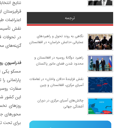
نتایج انتخاب
قرقیزستان ا
ترجمه
اعتراضات طب
نقش تأسیسی و
نگاهی به روند تحول و راهبردهای
در تحولات ق
عملیاتی «داعش خراسان» در افغانستان
گزینه‌های م
راهبرد دوگانۀ روسیه در افغانستان و
فدراسیون روس
محدود شدن فضای مانور پاکستان
مسکو یکی از
نقش فزایندۀ «دالان واخان» در تعاملات
پارلمانی را 
آسیای مرکزی، افغانستان و چین
سفارت روسیه 
این کشور شد.
چالش‌های آسیای مرکزی در دوران
روزهای نخست
آشفتگی جهانی
محورهای جدی
برای تحت تأ