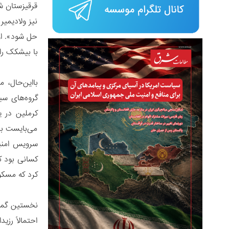
قرقیزستان ش
نیز ولادیمی
حل شود». او
با بیشکک را
بااین‌حال،
گروه‌های سی
کرملین در 
می‌بایست برا
کسانی بود که
کرد که مسکو 
نخستین گمان
احتمالاً رز