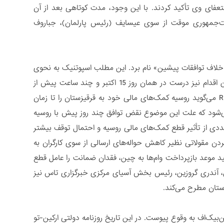
 استعفای وی تأکید کردند. با این وجود، مدت کوتاهی بعد از آن
ت‌جمهوری موقت از سوی عیسایف (رئیس پارلمان)، جباروف
 خلاف توافقات پیشین» نام برد. این مطلب اسپوتنیک به نحوی
توافق ابقاء جین‌بیک‌اف در نشست مشترک با کوزاک را تائید می‌کرد. در واکنش به این اقدام نیز درست در همان روز 15 اکتبر و چند ساعت پیش از
اعلان رسمی استعفای جین‌بیک‌اف، یک مقام آگاه در وزارت دارایی روسیه به پایگاه RBC می‌گوید روسیه کمک‌های مالی خود به قرقیزستان را تا زمان
می‌شود که علت این موضوع نقض توافق چند روز پیش با روسیه
دی از تأثیر قطع کمک‌های مالی روسیه و احتمال توقف بیشتر
دن مقولاتی نظیر کاهش حواله‌های ارسالی از سوی کارگران به
 موعد بازپرداخت وام‌ها به چین، فقدان ضمانت را عامل قطع
ل، آندری گروزین، رئیس بخش آسیای مرکزی خبرگزاری تاس نیز
ستان مطرح می‌کند.
 روز بعد از استعفای جین‌بیک‌اف به وقوع پیوست. در این تاریخ روزنامه دولتی ارکین-تو