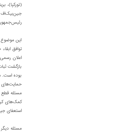
(تورکپا)، بر
جین‌بیک‌اف
رئیس‌جمهور 
این موضوع ب
بازگشت ثبات
بوده است. د
حمایت‌های م
مسئله قطع ک
کمک‌های کرم
استعفای جین