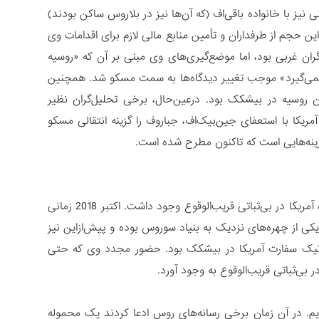
نیز با خانواده باقی‌اف (که آن‌ها نیز در بلاروس ساکن بودند)
حجم از طرفداران و تأمین منابع مالی لازم برای اقدامات وی
ران غربی بود، اما موضع‌گیری‌های وی مبنی بر آن که «روسیه
 نمی‌گیرد» موجب تغییر دیدگاه‌ها به سمت مسکو شد. همچنین
ون روسیه در بیشکک بود. درعین‌حال، برخی تحلیل‌گران نظیر
ریکا با استعفای جین‌بیک‌اف، جباروف را گزینه انتقالی مسکو
زینه‌هایی است که تاکنون مطرح شده است.
تا پیش از انتخابات گمانه‌زنی‌های بسیار زیادی در خصوص نقش احتمالی ایالات‌متحده آمریکا در بی‌ثباتی قریب‌الوقوع وجود داشت. اکتبر 2018 زمانی
و یکی از چهره‌های نزدیک به بنیاد سوروس بوده و پیش‌ازاین نیز
لاله در سال 2005 از جمله مأموران دیپلماتیک سفارت آمریکا در بیشکک بود. حضور مجدد وی که حتی
ی‌ثباتی قریب‌الوقوع به وجود آورد.
حده آمریکا بودیم. در آن زمان برخی رسانه‌های روس ادعا کردند یک محموله