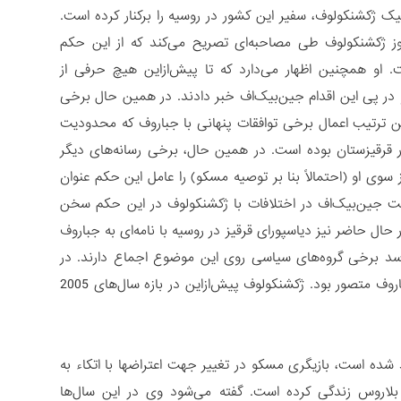
روز پیش از استعفا) عالیق بیک ژکشنکولوف، سفیر این کشور در روسیه را برکنار کرده است.
وز ژکشنکولوف طی مصاحبه‌ای تصریح می‌کند که از این حکم
 او همچنین اظهار می‌دارد که تا پیش‌ازاین هیچ حرفی از
در پی این اقدام جین‌بیک‌اف خبر دادند. در همین حال برخی
ین ترتیب اعمال برخی توافقات پنهانی با جباروف که محدودیت
 قرقیزستان بوده است. در همین حال، برخی رسانه‌های دیگر
 او (احتمالاً بنا بر توصیه مسکو) را عامل این حکم عنوان
ولت جین‌بیک‌اف در اختلافات با ژکشنکولوف در این حکم سخن
ال حاضر نیز دیاسپورای قرقیز در روسیه با نامه‌ای به جباروف
‌رسد برخی گروه‌های سیاسی روی این موضوع اجماع دارند. در
همین حال می‌توان دریافت سمت‌های کلیدی‌تر توسط ژکشنکولوف را نیز در دولت جباروف متصور بود. ژکشنکولوف پیش‌ازاین در بازه سال‌های 2005
 شده است، بازیگری مسکو در تغییر جهت اعتراضها با اتکاء به
لاروس زندگی کرده است. گفته می‌شود وی در این سال‌ها