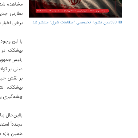
مشاهده شدند
نظارتی جدید
برخی اخبار 
🟥 530مین نشریه تخصصی "مطالعات شرق" منتشر شد.
با این وجود
رئیس‌جمهور 
مبنی بر توا
بر نقش جین‌
بیشکک، انت
چشم‌گیری ی
بااین‌حال ب
مجدداً استع
همین بازه بس