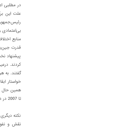
علت این برک
رئیس‌جمهور 
بی‌اعتمادی 
منابع اختلا
قدرت جین‌بی
پیشنهاد نخس
کردند. درعی
گفتند. به هر
خواستار ابق
تا 2007 در دولت باقی‌اف وزیر امور خارجه بوده است.
نکته دیگری 
نقش و نفوذ