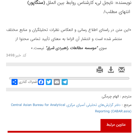
نویسنده: نایجل لی
،
کارشناس روابط بین الملل
(سنگاپور)
انتهای مطلب/
«این متن در راستای اطلاع رسانی و انعكاس نظرات تحليلگران و منابع مختلف
منتشر شده است و انتشار آن الزاما به معنای تأیید تمامی محتوا از
سوی
"موسسه مطالعات راهبردی شرق"
نیست.»
کد خبر:3498
Share
Facebook
Twitter
Email
Telegram
اشتراک گذاری
مترجم : الهام چرمگی
مرجع :
دفتر گزارش‌های تحلیلی آسیای مرکزی Central Asian Bureau for Analytical
Reporting (CABAR.asia)
عناوین مرتبط