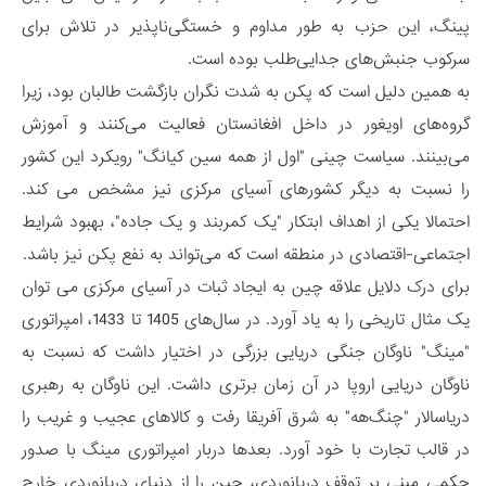
پینگ، این حزب به طور مداوم و خستگی‌ناپذیر در تلاش برای
سرکوب جنبش‌های جدایی‌طلب بوده است.
به همین دلیل است که پکن به شدت نگران بازگشت طالبان بود، زیرا
گروه‌های اویغور در داخل افغانستان فعالیت می‌کنند و آموزش
می‌بینند. سیاست چینی "اول از همه سین ​​کیانگ" رویکرد این کشور
را نسبت به دیگر کشورهای آسیای مرکزی نیز مشخص می کند.
احتمالا یکی از اهداف ابتکار "یک کمربند و یک جاده"، بهبود شرایط
اجتماعی-اقتصادی در منطقه است که می‌تواند به نفع پکن نیز باشد.
برای درک دلایل علاقه چین به ایجاد ثبات در آسیای مرکزی می توان
یک مثال تاریخی را به یاد آورد. در سال‌های 1405 تا 1433، امپراتوری
"مینگ" ناوگان جنگی دریایی بزرگی در اختیار داشت که نسبت به
ناوگان دریایی اروپا در آن زمان برتری داشت. این ناوگان به رهبری
دریاسالار "چنگ‌هه" به شرق آفریقا رفت و کالاهای عجیب و غریب را
در قالب تجارت با خود آورد. بعدها دربار امپراتوری مینگ با صدور
حکمی مبنی بر توقف دریانوردی، چین را از دنیای دریانوردی خارج