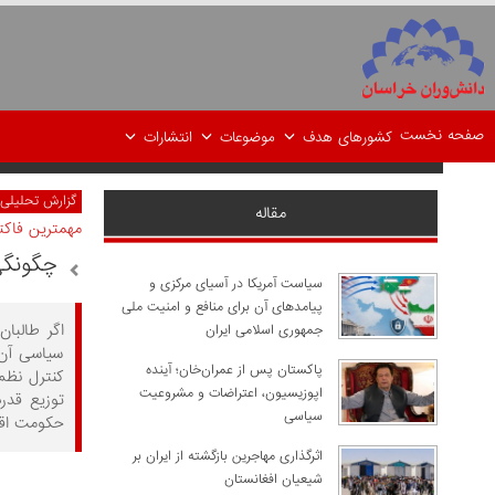
صفحه نخست
کشورهای هدف
موضوعات
انتشارات
گزارش تحلیلی
مقاله
مهمترین فاک
چگونگی
سیاست آمریکا در آسیای مرکزی و
پیامدهای آن برای منافع و امنیت ملی
اگر طالبا
جمهوری اسلامی ایران
سیاسی آن 
پاکستان پس از عمران‌خان؛ آینده
کنترل نظم
اپوزیسیون، اعتراضات و مشروعیت
توزیع قدر
سیاسی
حکومت اقتد
اثرگذاری مهاجرین بازگشته از ایران بر
شیعیان افغانستان