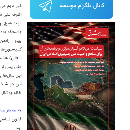
غیر مهم می‌
اشرف غنی ه
او به هیچ ن
پاسخگو بود 
بیرون راندن 
کمیسیون‌ها/
شغلی) هشتم 
غنی پس از دو
این سال‌ها 
این دو شاخص
خانه پوشالی 
2- ساختار سیاسی معیوب
قانون اساسی
بود.