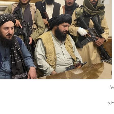
ق/
امل*