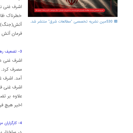
اشرف غنی نی
خطرناک ظاهر
🟥 530مین نشریه تخصصی "مطالعات شرق" منتشر شد.
آتش(جنگ) و 
فرمان آتش را
3- تضعیف رهبران سیاسی و تجرید فرماندهان سابق
اشرف غنی در
مصرف کرد. پ
آمد. اشرف غ
اشرف غنی فک
علاوه بر تض
اخیر هیچ فر
4- کارگزاران مهاجر
در ساختار ب