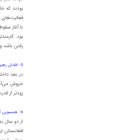
فعالیت‌های 
با آغاز سقوط
بود. کارمند
رفتن باشد و 
5- فقدان رهبری و راهبرد
در بعد داخل
خروش می‌آمد
زودتر از قدر
6- همسویی آمریکا و کشورهای منطقه با طالبان
از دو سال ب
افغانستان ا