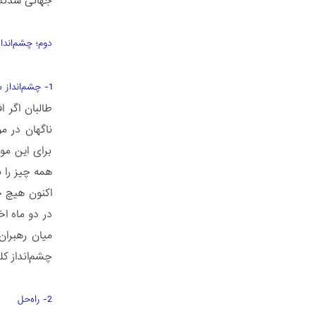
جهانی شدند.
دوم؛ چشم‌انداز
1- چشم‌انداز مبهم
طالبان اگر 
ناگهان در م
برای این مو
همه چیز را 
اکنون هیچ چ
در دو ماه ا
میان رهبران
چشم‌انداز ک
2- راه‌حل