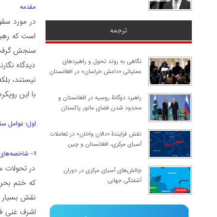
مقدمه
در مورد سقو
ترجمه
است که رهبر
سنجش گرفت
نگاهی به روند تحول و راهبردهای
دیدگاه نگار
عملیاتی «داعش خراسان» در افغانستان
نیستند، بلکه
با این رویکر
راهبرد دوگانۀ روسیه در افغانستان و
محدود شدن فضای مانور پاکستان
اول؛ عوامل سق
نقش فزایندۀ «دالان واخان» در تعاملات
آسیای مرکزی، افغانستان و چین
1- شاخصه‌های روانشناختی
در تحولات س
چالش‌های آسیای مرکزی در دوران
آشفتگی جهانی
که ختم بحرا
نقش بسیار ت
اشرف غنی فک