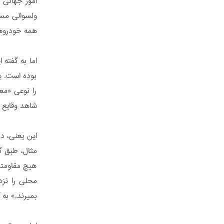
امور جهانی 
ولسوالی مست
همه خودروها 
اما به گفته
بوده است. ی
را نوعی «مع
شاهد وقایع م
این یعنی، د
هیچ مقاومتی
محلی را نزد 
بمیرند.» به 