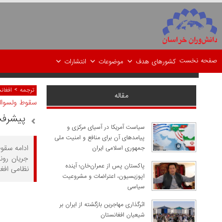
صفحه نخست
کشورهای هدف
موضوعات
انتشارات
>
ترجمه
افغان
مقاله
سقوط ولسوالی
پیشرفت
سیاست آمریکا در آسیای مرکزی و
پیامدهای آن برای منافع و امنیت ملی
ادامه سقوط
جمهوری اسلامی ایران
جریان رون
پاکستان پس از عمران‌خان؛ آینده
نظامی افغ
اپوزیسیون، اعتراضات و مشروعیت
سیاسی
اثرگذاری مهاجرین بازگشته از ایران بر
شیعیان افغانستان