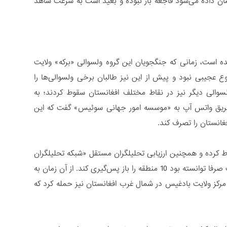
 نشان داده می‌شود فاجعه بار نبوده و بعید است به سرعت شاهد
ه است، زمانی که جنگجویان این گروه ولسوالی «برکه» ولایت
ع عجیبی نبود و پیش از این نیز طالبان برخی ولسوالی‌ها را
لسوالی دیگر نیز در نقاط مختلف افغانستان سقوط کردند؛ به
سخنگوی طالبان از طریق واتس آپ به «موسسه امور جهانی سوئیس» گفت که این
ط کرده و همچنین ارزیابی تحلیلگران مستقل «شبکه تحلیلگران
افغانستان» نشان می‌دهند که تا تاریخ 29 ژوئن، 127 منطقه سقوط کرده بودند و دولت صرفا توانسته بود 10 منطقه را باز پس‌گیری کند. از آن زمان به
لای، طالبان حتی به «قلعه نو» مرکز ولایت بادغیس در شمال غرب افغانستان نیز حمله کرد که