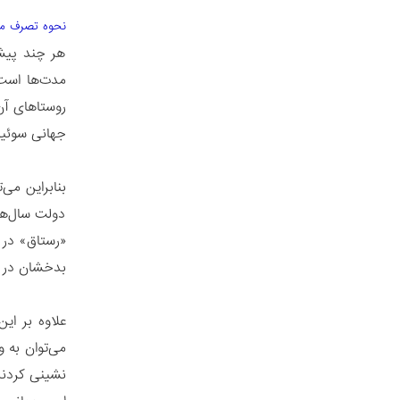
نحوه تصرف من
هر چند پیشر
مدت‌ها است 
روستاهای آن 
جهانی سوئیس
بنابراین می
دولت سال‌ها
«رستاق» در 
بدخشان در او
علاوه بر ای