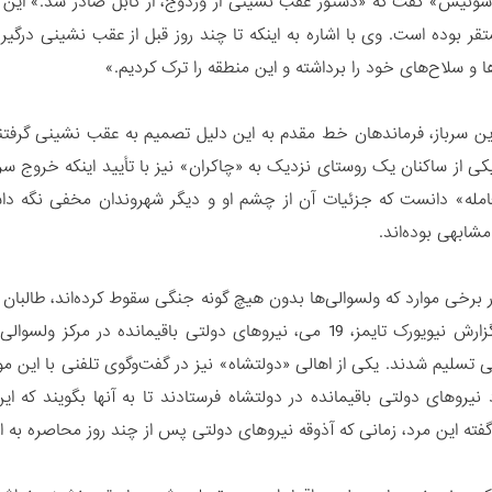
سوئیس» گفت که «دستور عقب نشینی از وردوج، از کابل صادر شد.» این سر
قر بوده است. وی با اشاره به اینکه تا چند روز قبل از عقب نشینی درگی
و سلاح‌های خود را برداشته و این منطقه را ترک کردیم.»
 این سرباز، فرماندهان خط مقدم به این دلیل تصمیم به عقب نشینی گرفتن
کی از ساکنان یک روستای نزدیک به «چاکران» نیز با تأیید اینکه خروج س
امله» دانست که جزئیات آن از چشم او و دیگر شهروندان مخفی نگه داش
شابهی بوده‌اند.
ر برخی موارد که ولسوالی‌ها بدون هیچ گونه جنگی سقوط کرده‌اند، طالبان 
مثال، طبق گزارش نیویورک تایمز، 19 می، نیروهای دولتی باقیمان
 تسلیم شدند. یکی از اهالی «دولتشاه» نیز در گفت‌وگوی تلفنی با این موس
نیروهای دولتی باقیمانده در دولتشاه فرستادند تا به آنها بگویند که ای
گفته این مرد، زمانی که آذوقه نیروهای دولتی پس از چند روز محاصره به ا