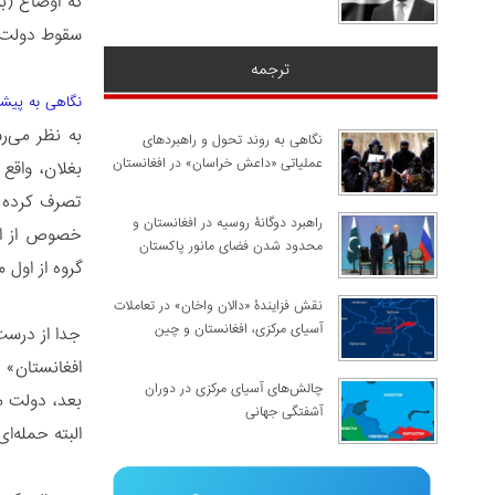
که اوضاع (به
سقوط دولت 
ترجمه
نگاهی به پیشر
به نظر می‌ر
نگاهی به روند تحول و راهبردهای
عملیاتی «داعش خراسان» در افغانستان
بغلان، واقع
تصرف کرده ب
راهبرد دوگانۀ روسیه در افغانستان و
محدود شدن فضای مانور پاکستان
گروه از اول ماه می به بعد
نقش فزایندۀ «دالان واخان» در تعاملات
آسیای مرکزی، افغانستان و چین
جدا از درست
چالش‌های آسیای مرکزی در دوران
آشفتگی جهانی
البته حمله‌ای