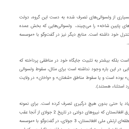
بسیاری از ولسوالی‌های تصرف شده به دست این گروه، دولت
‌های پایین شاخه» را می‌چیند، ولسوالی‌هایی که بخش عمده
 کنترل خود داشته است. منابع دیگر نیز در گفت‌وگو با «موسسه
.
 است بلکه بیشتر به تثبیت جایگاه خود در مناطقی پرداخته که
ایی در این باره وجود نداشته است برای مثال، سقوط ولسوالی
» بوده است و یا سقوط مناطق «شغنان» و «واخان» در ولایت
د استثناء هستند).
 زیاد یا حتی بدون هیچ درگیری تصرف کرده است. برای نمونه
می‌توان به ولسوالی «وردوج» اشاره کرد؛ منطقه‌ای واقع در ولایت بدخشان در شمال شرق افغانستان که نیروهای دولتی در تاریخ 2 جولای از آنجا عقب
نشینی کردند و یکی از مقرهای شناخته شده طالبان است. یکی از سربازان نیروهای منطقه‌ای ارتش ملی افغانستان، 3 جولای، در گفت‌وگو با «موسسه