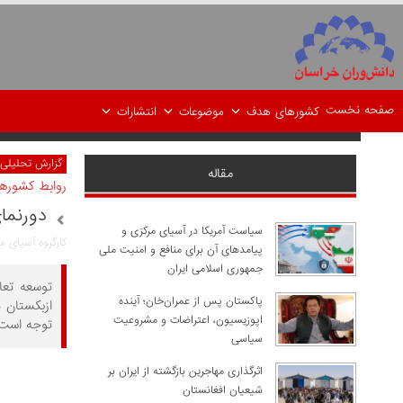
صفحه نخست
کشورهای هدف
موضوعات
انتشارات
گزارش تحلیلی
مقاله
روابط کشورها
دورنما
سیاست آمریکا در آسیای مرکزی و
کارگروه آسیای 
پیامدهای آن برای منافع و امنیت ملی
جمهوری اسلامی ایران
توسعه تعا
پاکستان پس از عمران‌خان؛ آینده
ازبکستان د
اپوزیسیون، اعتراضات و مشروعیت
توجه است، 
سیاسی
اثرگذاری مهاجرین بازگشته از ایران بر
شیعیان افغانستان