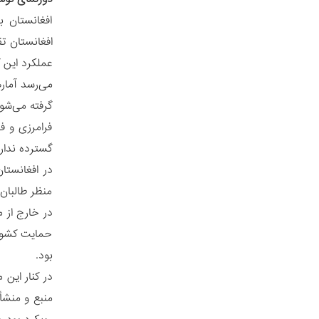
افغانستان 
افغانستان ت
عملکرد این گ
می‌رسد آمار
گرفته می‌شون
فرامرزی و ف
گسترده ندارد
در افغانستا
منظر طالبان 
در خارج از 
حمایت کشوره
بود.
در کنار این
منبع و منشأ 