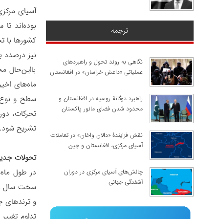
آسیای مرکزی
بوده‌اند تا
ترجمه
کشورها با ت
نیز درصدد ب
نگاهی به روند تحول و راهبردهای
بااین‌حال م
عملیاتی «داعش خراسان» در افغانستان
ماه‌های اخی
سطح و نوع 
راهبرد دوگانۀ روسیه در افغانستان و
محدود شدن فضای مانور پاکستان
تحرکات، دور
تشریح شود.
نقش فزایندۀ «دالان واخان» در تعاملات
آسیای مرکزی، افغانستان و چین
تحولات جدید
چالش‌های آسیای مرکزی در دوران
آشفتگی جهانی
و ترندهای جد
تداوم تغییر