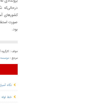
بروندادی که
درحالی‌که ن
کشورهای آسیا
صورت استفاد
بود.
مولف : کارگروه
مرجع :
موسسه م
نگاه آسیا
خط لوله ت