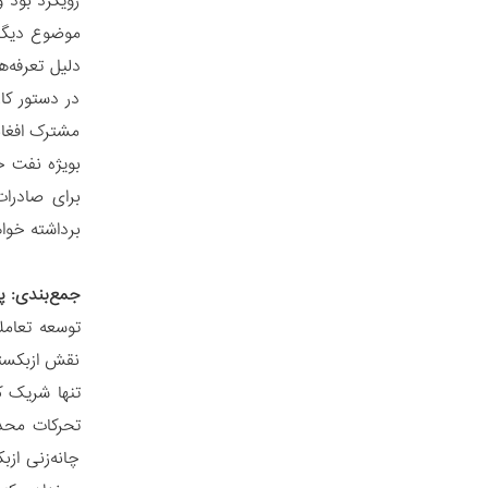
رویکرد بود 
موضوع دیگری
دلیل تعرفه‌ه
در دستور کا
مشترک افغان
بویژه نفت خ
برای صادرات
برداشته خوا
جمع‌بندی: پی
توسعه تعامل
نقش ازبکستا
تنها شریک ک
تحرکات محدو
چانه‌زنی از