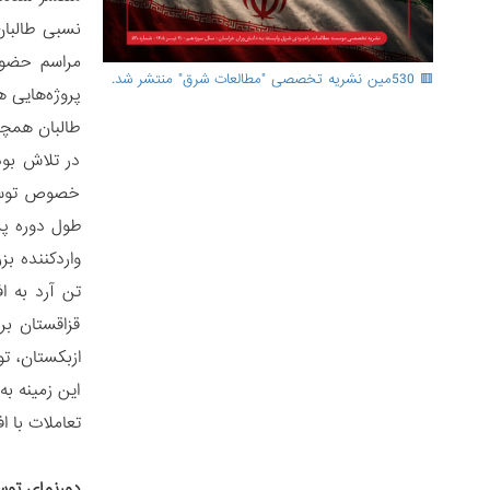
نسبی طالبان
مراسم حضور 
🟥 530مین نشریه تخصصی "مطالعات شرق" منتشر شد.
پروژه‌هایی 
طالبان همچن
در تلاش بود
خصوص توسعه 
قزاقستان بر
ازبکستان، ت
این زمینه به
تعاملات با ا
دورنمای توس