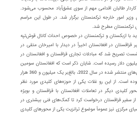
کاردار طالبان اقدامی مهم از سوی عشق‌آباد محسوب می‌شود.
 وزیر امور خارجه ترکمنستان برگزار شد. در طول این مراسم
ای ترکمنستان مطرح شد.
د با ازبکستان و ترکمنستان در خصوص احداث کانال قوش‌تپه
قزاقستان در افغانستان اخیراً در دیدار با امیرخان متقی در
نشست تصریح شد که مبادلات تجاری قزاقستان و افغانستان در
وره پس از تحولات افغانستان، از 300 میلیون دلار با رشدی 3 برابری به 900 میلیون دلار رسیده است. شایان ذکر است که افغانستان سومین
واردکننده بزرگ آرد از قزاقستان پس از ازبکستان و تاجیکستان است و بر اساس گزارش‌های منتشر شده در سال 2022، بالغ‌بر یک میلیون و 360 هزار
رد به افغانستان صادر شده که 52 درصد بیشتر از صادرات آرد در سال 2021 بوده است. از این رو غلات یکی از حوزه‌های کلیدی مورد نظر
ور کلیدی دیگر در تعاملات افغانستان با قزاقستان و بویژه
از سفیر قزاقستان درخواست کرد تا کمک‌های فنی بیشتری در
آسیای مرکزی نیز عموماً موضوع ترانزیت یکی از محورهای کلیدی