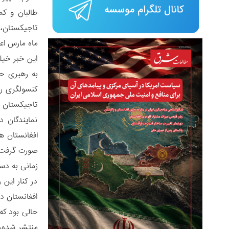
طالبان و ک
تاجیکستان، 
ماه مارس اعل
این خبر خیل
به رهبری ح
کنسولگری را
تاجیکستان ا
نمایندگان د
افغانستان ه
صورت گرفت ک
زمانی به دست
در کنار این
افغانستان در
حالی بود که