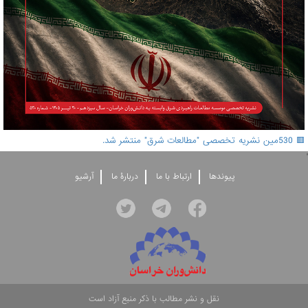
🟥 530مین نشریه تخصصی "مطالعات شرق" منتشر شد.
'
پيوندها
ارتباط با ما
دربارۀ ما
آرشيو
نقل و نشر مطالب با ذکر منبع آزاد است