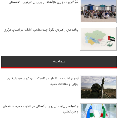
اثرگذاری مهاجرین بازگشته از ایران بر شیعیان افغانستان
پیامدهای راهبردی نفوذ چندسطحی امارات در آسیای مرکزی
مصاحبه
آزمون امنیت منطقه‌ای در تاجیکستان؛ تروریسم، بازیگران
پنهان و معادلات جدید
چشم‌انداز روابط ایران و ازبکستان در شرایط جدید منطقه‌ای
و بین‌المللی