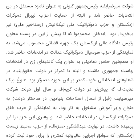
شوکت میرضیایف، رئیس‌جمهور کنونی به عنوان نامزد مستقل در این
انتخابات حاضر شد و البته از حمایت احزاب لیبرال دموکرات
ازبکستان و حزب دموکراتیک ملی تیکلانیش (رستاخیز ملی) نیز
برخوردار بود. رابه‌خان محمودوا که تا پیش از این در پست معاون
رئیس دادگاه عالی ازبکستان یک چهره قضائی محسوب می‌شد، به
نمایندگی از حزب سوسیال دموکراتیک عدالت در انتخابات حاضر شد.
او همچنین حضور نمادینی به عنوان یک کاندیدای زن در انتخابات
ریاست جمهوری داشت و البته با تمرکز بر دولت حقوق‌بنیاد در
شعارهای انتخاباتی خود، کمتر بر این حوزه متمرکز بود. علوغ بیک
عنایت‌اف که پیش‌‌تر در دولت کریم‌اف و سال اول دولت شوکت
میرضیایف (قبل از اعمال اصلاحات بنیادین در ساختار دولت) به
عنوان وزیر آموزش مشغول به کار بود، به نمایندگی از حزب خلق
دموکرات ازبکستان در انتخابات حاضر شد. او رهبری این حزب را نیز
برعهده داشت. در نهایت عبدالشکور حمزه‌اف، از حزب محیط زیست
ازبکستان که سوابق اجرایی عالی‌رتبه کمتری را برای خود ثبت کرده